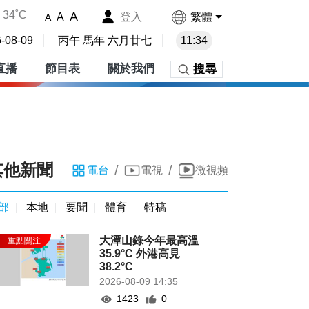
34˚C
A
登入
繁體
A
A
-08-09
丙午 馬年 六月廿七
11:34
直播
節目表
關於我們
搜尋
其他新聞
/
/
電台
電視
微視頻
部
本地
要聞
體育
特稿
大潭山錄今年最高溫
35.9°C 外港高見
38.2°C
2026-08-09 14:35
1423
0