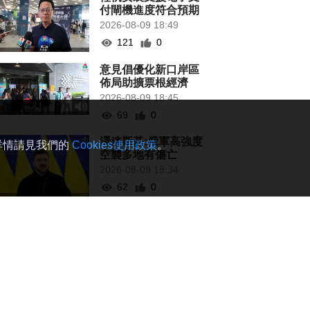
付閘機進度符合預期
2026-08-09 18:49
121
0
意見倡優化新口岸區
佈局助擴票根經濟
2026-08-09 18:45
69
0
澤連斯基:俄軍高強度
。詳情請見我們的
Cookies使用政策
。
空襲多地有傷亡
2026-08-09 18:34
62
0
陳子勁冀落區溝通納
民意成新常態
2026-08-09 18:18
118
0
港天文台錄高溫
36.9°C 有紀錄以來新