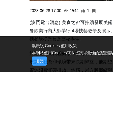
2023-06-28 17:00
1544
1
(澳門電台消息) 美食之都可持續發展美
餐飲業行內大師舉行 4場技藝教學及演示
括餐飲從業員及高校學生。
澳廣視 Cookies 使用政策
本網站使用Cookies來令您獲得最佳的瀏覽
旅遊局副局長程衛東致辭時表示，可持續
接受
展將為社會和環境带來長期裨益，他期望
資源浪費和碳排放。他稱，局方將繼續與
升專業水平，進一步推動業界發展。
合辦活動的永利澳門總裁兼董事會副主席
對環境保護意識，以及食材可持續發展的
本地人才技能及增強本澳競爭力。(李美琪