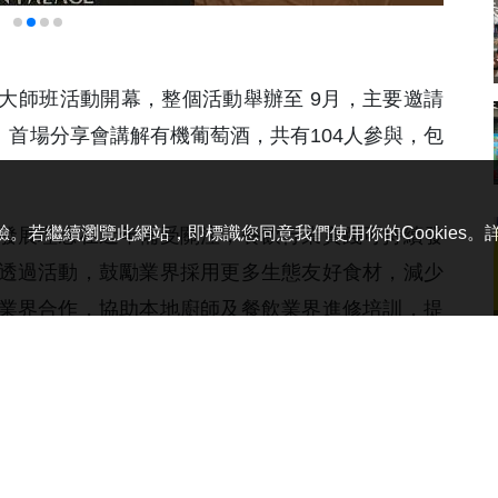
餚大師班活動開幕，整個活動舉辦至 9月，主要邀請
。首場分享會講解有機葡萄酒，共有104人參與，包
體驗。若繼續瀏覽此網站，即標識您同意我們使用你的Cookies
發展理念在近年備受關注，餐飲行業實踐可持續發
透過活動，鼓勵業界採用更多生態友好食材，減少
業界合作，協助本地廚師及餐飲業界進修培訓，提
陳志玲稱，希望藉著活動提升本澳餐飲業界及大眾
水平，未來亦會與政府及社會各界合作，不斷拓展
 黃翠婷)