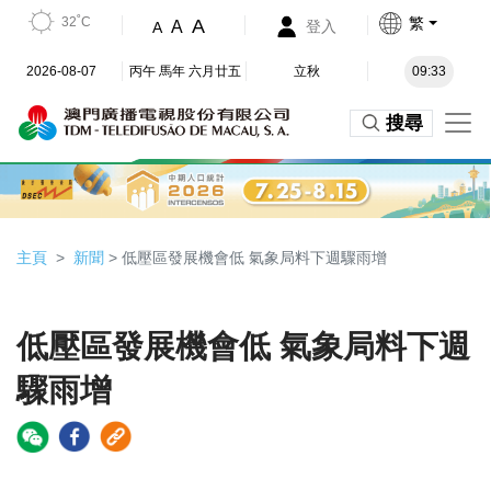
32˚C
繁
A
A
登入
A
2026-08-07
丙午 馬年 六月廿五
立秋
09:33
搜尋
主頁
新聞
> 低壓區發展機會低 氣象局料下週驟雨增
低壓區發展機會低 氣象局料下週
驟雨增