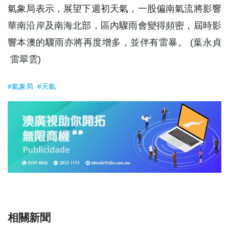
氣象局表示，展望下週初天氣，一股偏南氣流將影響
華南沿岸及南海北部，區內驟雨會變得頻密，屆時影
響本澳的驟雨亦將再度增多，並伴有雷暴。 (葉永貞
雷翠雲)
#氣象局
#天氣
相關新聞