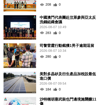
208
0
中國澳門代表團赴汶萊參與亞太反
洗錢組織會議
2026-08-07 10:49
283
0
司警雷霆行動截獲1男子逾期逗留
2026-08-07 10:34
280
0
美對多晶矽及衍生產品加稅設最低
進口價
2026-08-07 09:54
184
0
沙特稱胡塞武裝也門邊境施襲釀11
傷