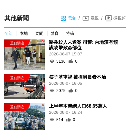
其他新聞
/
/
電台
電視
微視頻
全部
本地
要聞
體育
特稿
路氹殺人未遂案 司警: 內地漢有預
謀攻擊致命部位
2026-08-07 15:07
3136
0
筷子基車禍 被撞男長者不治
2026-08-07 16:05
2079
0
上半年本澳總人口68.65萬人
2026-08-07 16:24
514
0