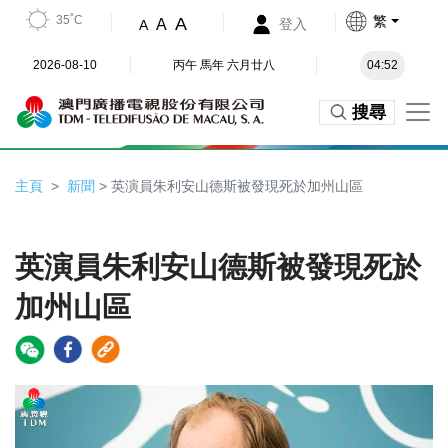
35˚C
繁
A
A
登入
A
2026-08-10
丙午 馬年 六月廿八
04:52
搜尋
主頁
新聞
> 英演員朱利安山德斯被發現死於加州山區
英演員朱利安山德斯被發現死於
加州山區