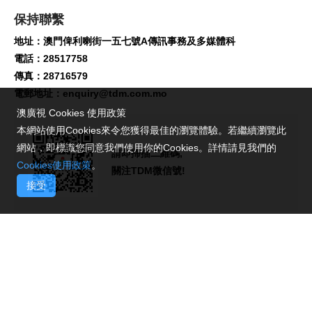
保持聯繫
地址：澳門俾利喇街一五七號A傳訊事務及多媒體科
電話：28517758
傳真：28716579
電郵地址：
enquiry@tdm.com.mo
澳廣視 Cookies 使用政策
本網站使用Cookies來令您獲得最佳的瀏覽體驗。若繼續瀏覽此
網站，即標識您同意我們使用你的Cookies。詳情請見我們的
請即掃描二維碼,
Cookies使用政策
。
關注TDM微信號!
接受