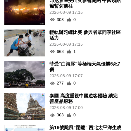
印尼景區受山火影響關閉 中國領館
籲暫勿前往
2026-08-09 17:15
303
0
輕軌辦陀螺比賽 參與者眾同享社區
活力
2026-08-09 17:15
663
1
菲受“白海豚”等極端天氣侵襲6死7
傷
2026-08-09 17:07
277
0
泰國:高度重視中國遊客體驗 續完
善產品服務
2026-08-09 17:00
363
0
第16號颱風“琵鷺” 西北太平洋生成