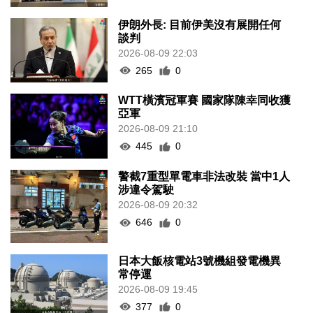
伊朗外長: 目前伊美沒有展開任何
談判
2026-08-09 22:03
265
0
WTT橫濱冠軍賽 國家隊陳幸同收獲
亞軍
2026-08-09 21:10
445
0
警截7重型單電車非法改裝 當中1人
涉違令駕駛
2026-08-09 20:32
646
0
日本大飯核電站3號機組發電機異
常停運
2026-08-09 19:45
377
0