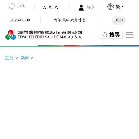
34˚C
繁
A
A
登入
A
2026-08-09
丙午 馬年 六月廿七
10:27
搜尋
主頁
新聞
>