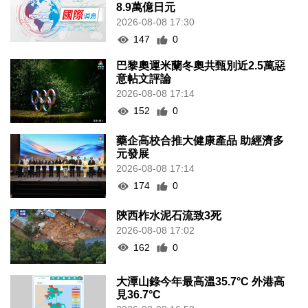
8.9萬億日元
2026-08-08 17:30
147
0
巴黎奧運米蘭冬奧共甄別近2.5萬惡
意帖文評論
2026-08-08 17:14
152
0
藥企高校合推大健康產品 助經濟多
元發展
2026-08-08 17:14
174
0
陝西柞水泥石流致3死
2026-08-08 17:02
162
0
大潭山錄今年最高溫35.7°C 外港高
見36.7°C