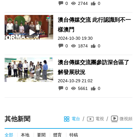
0
2744
0
澳台傳媒交流 此行認識到不一
樣澳門
2024-10-30 19:30
0
1874
0
澳台傳媒交流團參訪深合區了
解發展狀況
2024-10-29 21:02
0
5661
0
其他新聞
/
/
電台
電視
微視頻
全部
本地
要聞
體育
特稿