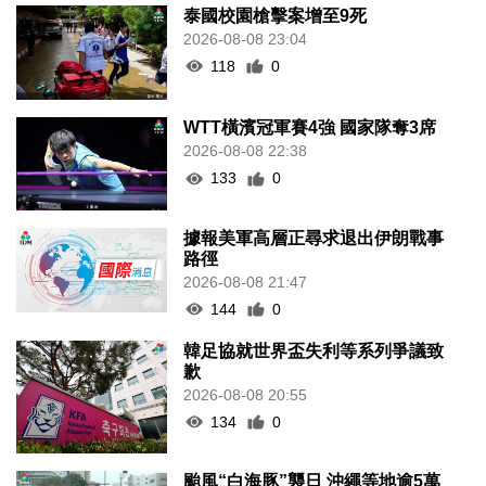
泰國校園槍擊案增至9死
2026-08-08 23:04
118
0
WTT橫濱冠軍賽4強 國家隊奪3席
2026-08-08 22:38
133
0
據報美軍高層正尋求退出伊朗戰事
路徑
2026-08-08 21:47
144
0
韓足協就世界盃失利等系列爭議致
歉
2026-08-08 20:55
134
0
颱風“白海豚”襲日 沖繩等地逾5萬