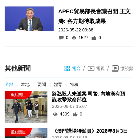
APEC貿易部長會議召開 王文
濤: 各方期待取成果
2026-05-22 09:38
0
1527
0
其他新聞
/
/
電台
電視
微視頻
全部
本地
要聞
體育
特稿
路氹殺人未遂案 司警: 內地漢有預
謀攻擊致命部位
2026-08-07 15:07
4309
0
《澳門講場特派員》2026年8月3日
2026-08-03 15:19