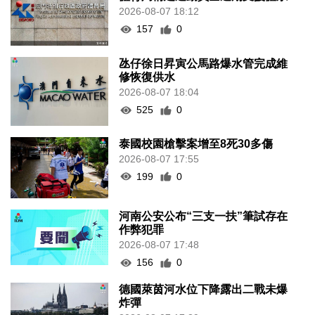
2026-08-07 18:12
157
0
氹仔徐日昇寅公馬路爆水管完成維
修恢復供水
2026-08-07 18:04
525
0
泰國校園槍擊案增至8死30多傷
2026-08-07 17:55
199
0
河南公安公布“三支一扶”筆試存在
作弊犯罪
2026-08-07 17:48
156
0
德國萊茵河水位下降露出二戰未爆
炸彈