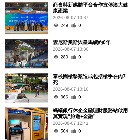
商會與新媒體平台合作宣傳澳大健
康產業
2026-08-07 13:37
249
0
雲尼斯奧斯與皇馬續約6年
2026-08-07 13:30
280
0
泰校園槍擊案造成包括槍手在內7
死
2026-08-07 13:10
366
0
螞蟻銀行休企金融理財服務站啟用
冀實現“旅遊+金融”
2026-08-07 12:41
564
0