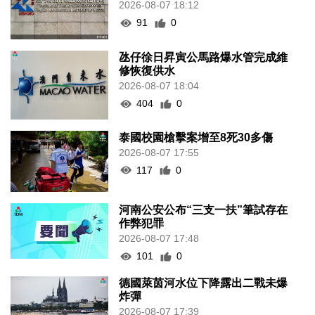
2026-08-07 18:12
91
0
氹仔徐日昇寅公馬路爆水管完成維
修恢復供水
2026-08-07 18:04
404
0
泰國校園槍擊案增至8死30多傷
2026-08-07 17:55
117
0
河南公安公布“三支一扶”筆試存在
作弊犯罪
2026-08-07 17:48
101
0
德國萊茵河水位下降露出二戰未爆
炸彈
2026-08-07 17:39