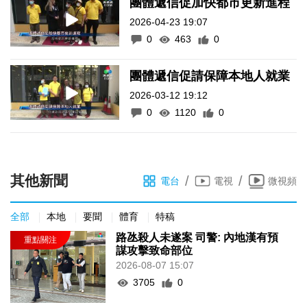
團體遞信促加快都市更新進程
2026-04-23 19:07
0
463
0
團體遞信促請保障本地人就業
2026-03-12 19:12
0
1120
0
其他新聞
/
/
電台
電視
微視頻
全部
本地
要聞
體育
特稿
路氹殺人未遂案 司警: 內地漢有預
謀攻擊致命部位
2026-08-07 15:07
3705
0