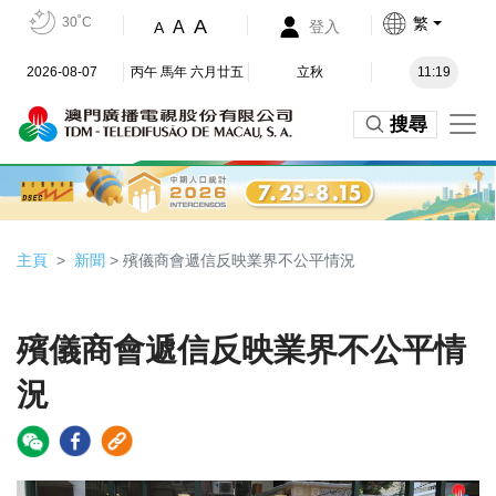
30˚C
繁
A
A
登入
A
2026-08-07
丙午 馬年 六月廿五
立秋
11:19
搜尋
主頁
新聞
> 殯儀商會遞信反映業界不公平情況
殯儀商會遞信反映業界不公平情
況