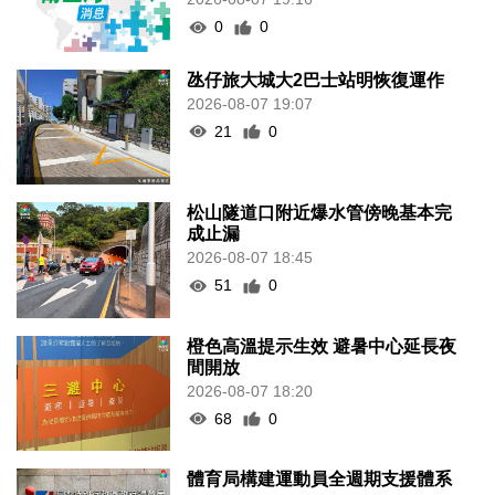
0
0
氹仔旅大城大2巴士站明恢復運作
2026-08-07 19:07
21
0
松山隧道口附近爆水管傍晚基本完
成止漏
2026-08-07 18:45
51
0
橙色高溫提示生效 避暑中心延長夜
間開放
2026-08-07 18:20
68
0
體育局構建運動員全週期支援體系