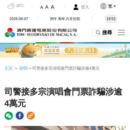
26˚C
繁
A
A
登入
A
2026-08-07
丙午 馬年 六月廿四
19:52
搜尋
主頁
新聞
> 司警接多宗演唱會門票詐騙涉逾4萬元
司警接多宗演唱會門票詐騙涉逾
4萬元
Video