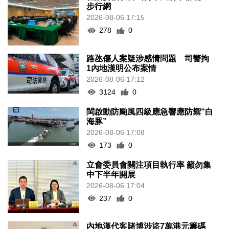
步行網
2026-08-06 17:15
278
0
路氹傷人案疑涉感情問題 司警拘
1內地漢明公布案情
2026-08-06 17:12
3124
0
閩啟動防颱風四級應急響應防禦“白
海豚”
2026-08-06 17:08
173
0
立會委員會關注項目執行率 籲勿集
中下半年開展
2026-08-06 17:04
237
0
內地漢代客賭博涉盜7萬港元籌碼