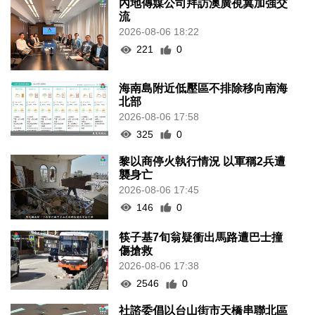
內地傳媒公司拜訪澳廣視冀加強交
流
2026-08-06 18:22
221
0
海南島附近低壓區不排除移向南海
北部
2026-08-06 17:58
325
0
黎以商停火執行情況 以軍稱2兵遭
襲身亡
2026-08-06 17:45
146
0
筷子基7旬翁疑衝出馬路遭巴士撞
傷搶救
2026-08-06 17:38
2546
0
社諮委倡以台山街市天橋串聯北區