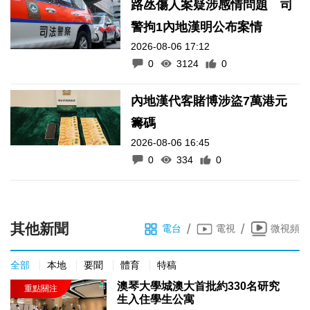
路氹傷人案疑涉感情問題 司
警拘1內地漢明公布案情
2026-08-06 17:12
0
3124
0
內地漢代客賭博涉盜7萬港元
籌碼
2026-08-06 16:45
0
334
0
其他新聞
/
/
電台
電視
微視頻
全部
本地
要聞
體育
特稿
澳琴大學城澳大首批約330名研究
生入住學生公寓