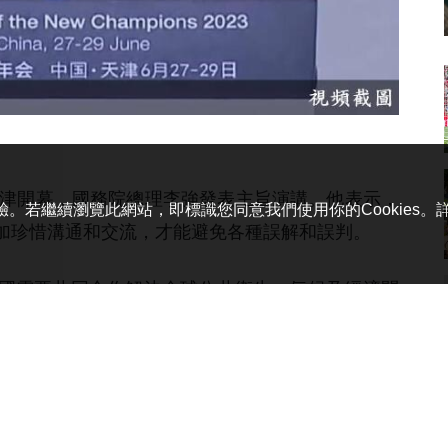
壇於天津開幕，國務院總理李強發表主旨演講。他表示，
體驗。若繼續瀏覽此網站，即標識您同意我們使用你的Cookies
加珍惜溝通和交流，才能避免各種誤解和誤判。
國需要共同合作解決全球公共衛生、氣候及經濟問
多歐洲國家領導人會面，大家都認為要摒棄“零和博
去風險”，認為這是一個偽命題，強調經濟全球化的
、相互成就”。如果某個產業鏈有風險，亦不能由政