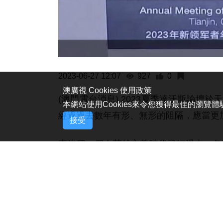
2023-06-27 12:07
927
0
澳廣視 Cookies 使用政策
(澳門電台消息) 2023夏季達沃斯論
本網站使用Cookies來令您獲得最佳的瀏覽
經過過去數年有形、無形的阻隔，應當更
接受
李強稱，個人英雄主義時代已經過去，各
題。他提到，近期出訪德國與法國，與許
奕”思維，回到合作共贏的正確軌道上。
他提及西方部分人正在炒作的“降依賴、
發展下，各國得以“相互交融、相互依賴