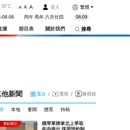
30˚C
A
登入
繁體
A
A
-08-06
丙午 馬年 六月廿四
06:09
直播
節目表
關於我們
搜尋
其他新聞
/
/
電台
電視
微視頻
部
本地
要聞
體育
特稿
橫琴單牌車北上爭取
年內推出 採用預約制