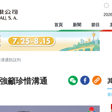
2026
首頁
新聞
節目
惜溝通防誤判
李強籲珍惜溝通
全