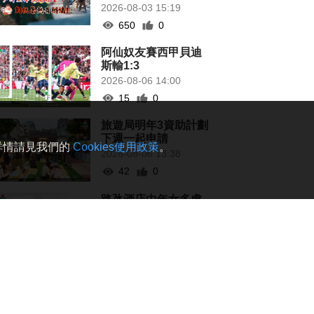
2026-08-03 15:19
650
0
阿仙奴友賽西甲貝迪
斯輸1:3
2026-08-06 14:00
15
0
旅遊局明年3資助計劃
下週一起申請
。詳情請見我們的
Cookies使用政策
。
2026-08-06 13:38
42
0
路氹酒店中年女多處
割傷 酒店保安同受傷
送院
2026-08-06 13:22
271
0
寵物橫琴通關便利化
爭取延長健康證明有
效期