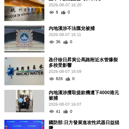
2026-08-07 16:20
8
0
內地漢涉不法匯兌被捕
2026-08-07 16:11
36
0
氹仔徐日昇寅公馬路附近水管爆裂
多校受影響
2026-08-07 16:09
826
0
內地漢涉擅取提款機遺下4000港元
被捕
2026-08-07 16:07
41
0
國防部:日方發展進攻性武器日益猖
獗