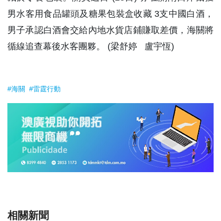
男水客用食品罐頭及糖果包裝盒收藏 3支中國白酒，
男子承認白酒會交給內地水貨店鋪賺取差價，海關將
循線追查幕後水客團夥。 (梁舒婷 盧宇恆)
#海關
#雷霆行動
相關新聞