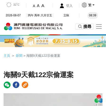
32˚C
繁
A
A
登入
A
2026-08-07
丙午 馬年 六月廿五
立秋
08:39
搜尋
主頁
新聞
> 海關9天截122宗偷運案
海關9天截122宗偷運案