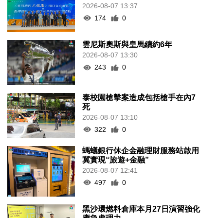
2026-08-07 13:37
174
0
雲尼斯奧斯與皇馬續約6年
2026-08-07 13:30
243
0
泰校園槍擊案造成包括槍手在內7
死
2026-08-07 13:10
322
0
螞蟻銀行休企金融理財服務站啟用
冀實現“旅遊+金融”
2026-08-07 12:41
497
0
黑沙環燃料倉庫本月27日演習強化