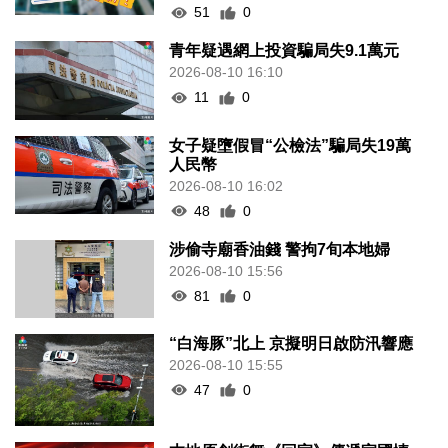
51
0
青年疑遇網上投資騙局失9.1萬元
2026-08-10 16:10
11
0
女子疑墮假冒“公檢法”騙局失19萬
人民幣
2026-08-10 16:02
48
0
涉偷寺廟香油錢 警拘7旬本地婦
2026-08-10 15:56
81
0
“白海豚”北上 京擬明日啟防汛響應
2026-08-10 15:55
47
0