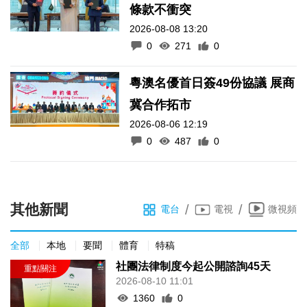
條款不衝突
2026-08-08 13:20
0
271
0
粵澳名優首日簽49份協議 展商
冀合作拓市
2026-08-06 12:19
0
487
0
其他新聞
/
/
電台
電視
微視頻
全部
本地
要聞
體育
特稿
社團法律制度今起公開諮詢45天
2026-08-10 11:01
1360
0