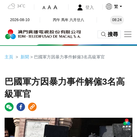
34˚C
繁
A
A
登入
A
2026-08-10
丙午 馬年 六月廿八
08:24
搜尋
主頁
新聞
> 巴國軍方因暴力事件解僱3名高級軍官
巴國軍方因暴力事件解僱3名高
級軍官