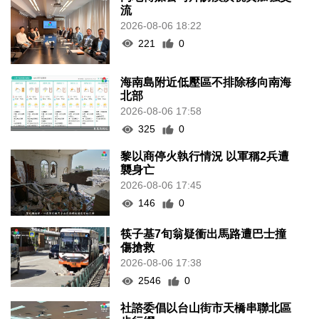
流
2026-08-06 18:22
221
0
海南島附近低壓區不排除移向南海
北部
2026-08-06 17:58
325
0
黎以商停火執行情況 以軍稱2兵遭
襲身亡
2026-08-06 17:45
146
0
筷子基7旬翁疑衝出馬路遭巴士撞
傷搶救
2026-08-06 17:38
2546
0
社諮委倡以台山街市天橋串聯北區