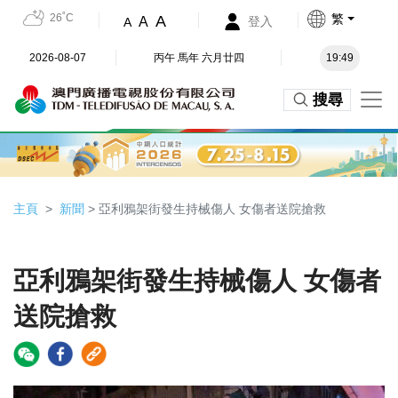
26˚C
繁
A
A
登入
A
2026-08-07
丙午 馬年 六月廿四
19:49
搜尋
主頁
新聞
> 亞利鴉架街發生持械傷人 女傷者送院搶救
亞利鴉架街發生持械傷人 女傷者
送院搶救