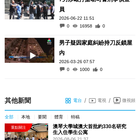
員
2026-06-22 11:51
0
16958
0
男子疑因家庭糾紛持刀反鎖屋
內
2026-03-26 07:57
0
1000
0
其他新聞
/
/
電台
電視
微視頻
全部
本地
要聞
體育
特稿
澳琴大學城澳大首批約330名研究
生入住學生公寓
2026-08-06 21:37