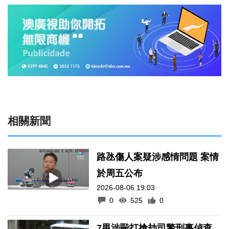
相關新聞
路氹傷人案疑涉感情問題 案情
於周五公布
2026-08-06 19:03
0
525
0
7男涉毆打搶劫司警刑事偵查