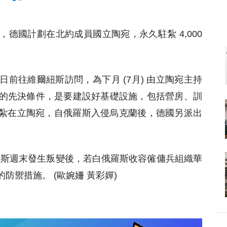
，德國計劃在北約成員國立陶宛，永久駐紮 4,000
前往維爾紐斯訪問，為下月 (7月) 由立陶宛主持
的先決條件，是要建設好基礎設施，包括營房、訓
駐紮在立陶宛，自俄羅斯入侵烏克蘭後，德國另派出
，俄羅斯週末發生叛變後，若白俄羅斯收容僱傭兵組織華
禦措施。 (歐婉姍 黃彩嬋)