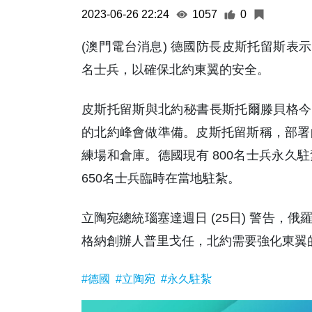
2023-06-26 22:24
1057
0
(澳門電台消息) 德國防長皮斯托留斯表示
名士兵，以確保北約東翼的安全。
皮斯托留斯與北約秘書長斯托爾滕貝格今日
的北約峰會做準備。皮斯托留斯稱，部署
練場和倉庫。德國現有 800名士兵永久
650名士兵臨時在當地駐紮。
立陶宛總統瑙塞達週日 (25日) 警告
格納創辦人普里戈任，北約需要強化東翼的防
#德國
#立陶宛
#永久駐紮