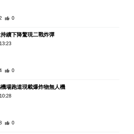
2
0
位持續下降驚現二戰炸彈
13:23
4
0
錫機場跑道現載爆炸物無人機
10:28
8
0