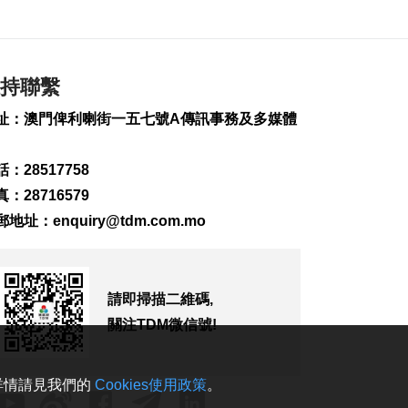
2026-08-07 19:16
194
0
氹仔旅大城大2巴士站
明恢復運作
持聯繫
2026-08-07 19:07
址：澳門俾利喇街一五七號A傳訊事務及多媒體
226
0
松山隧道口附近爆水
：28517758
管傍晚基本完成止漏
：28716579
2026-08-07 18:45
郵地址：
enquiry@tdm.com.mo
278
0
橙色高溫提示生效 避
暑中心延長夜間開放
2026-08-07 18:20
請即掃描二維碼,
161
0
關注TDM微信號!
體育局構建運動員全
週期支援體系
。詳情請見我們的
Cookies使用政策
。
2026-08-07 18:12