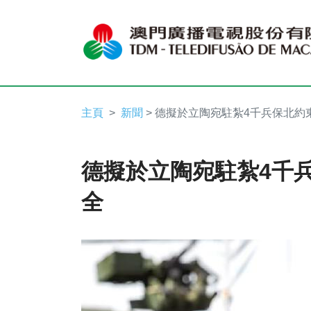
主頁
新聞
> 德擬於立陶宛駐紮4千兵保北約
德擬於立陶宛駐紮4千
全