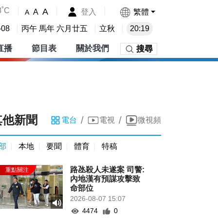
8˚C
A
登入
繁體
A
A
-08
丙午 馬年 六月廿五
立秋
20:19
直播
節目表
關於我們
搜尋
其他新聞
/
/
電台
電視
微視頻
部
本地
要聞
體育
特稿
路氹殺人未遂案 司警:
內地漢有預謀攻擊致
命部位
2026-08-07 15:07
4474
0