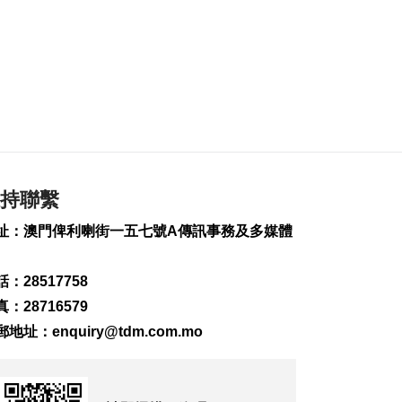
灣社區未發展土地
2026-08-06 20:11
323
0
深合區升級改造系統
為橫琴單牌車北上作
準備
2026-08-06 19:46
390
0
朝鮮向東部海域發射
持聯繫
短程彈道導彈
2026-08-06 19:41
址：澳門俾利喇街一五七號A傳訊事務及多媒體
162
0
：28517758
陳禮祺促規範停車場
車輛升降機使用保養
：28716579
2026-08-06 19:21
郵地址：
enquiry@tdm.com.mo
214
0
治安警雷霆行動截3人
逾期逗留