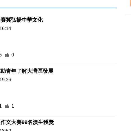
音賽冀弘揚中華文化
16:14
5
0
冀助青年了解大灣區發展
19:36
1
1
作文大賽99名澳生獲獎
18:52