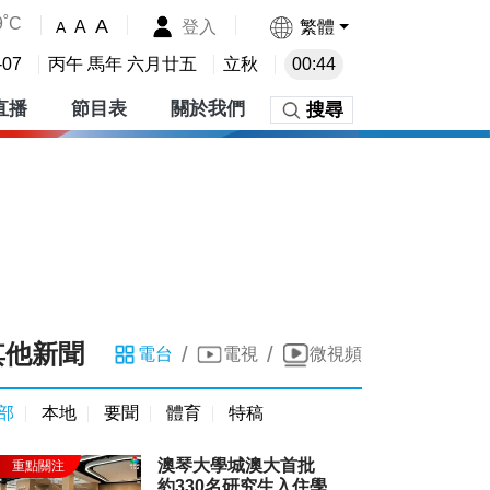
9˚C
A
登入
繁體
A
A
-07
丙午 馬年 六月廿五
立秋
00:44
直播
節目表
關於我們
搜尋
其他新聞
/
/
電台
電視
微視頻
部
本地
要聞
體育
特稿
澳琴大學城澳大首批
約330名研究生入住學