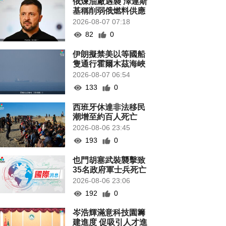
俄煉油廠遇襲 澤連斯
基稱削弱俄燃料供應
2026-08-07 07:18
82
0
伊朗擬禁美以等國船
隻通行霍爾木茲海峽
2026-08-07 06:54
133
0
西班牙休達非法移民
潮增至約百人死亡
2026-08-06 23:45
193
0
也門胡塞武裝襲擊致
35名政府軍士兵死亡
2026-08-06 23:06
192
0
岑浩輝滿意科技園籌
建進度 促吸引人才進