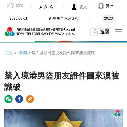
30˚C
繁
A
A
登入
A
2026-08-11
丙午 馬年 六月廿八
20:20
搜尋
主頁
新聞
> 禁入境港男盜朋友證件圖來澳被識破
禁入境港男盜朋友證件圖來澳被
識破