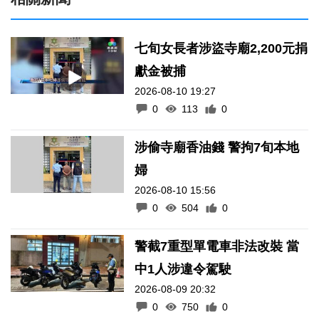
七旬女長者涉盜寺廟2,200元捐
獻金被捕
2026-08-10 19:27
0
113
0
涉偷寺廟香油錢 警拘7旬本地
婦
2026-08-10 15:56
0
504
0
警截7重型單電車非法改裝 當
中1人涉違令駕駛
2026-08-09 20:32
0
750
0