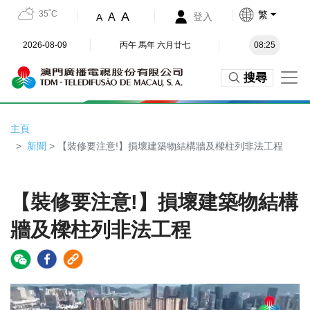
35˚C
繁
A
A
登入
A
2026-08-09
丙午 馬年 六月廿七
08:25
搜尋
主頁
新聞
> 【裝修要注意!】損壞建築物結構牆及樑柱列非法工程
【裝修要注意!】損壞建築物結構
牆及樑柱列非法工程
Video
Player