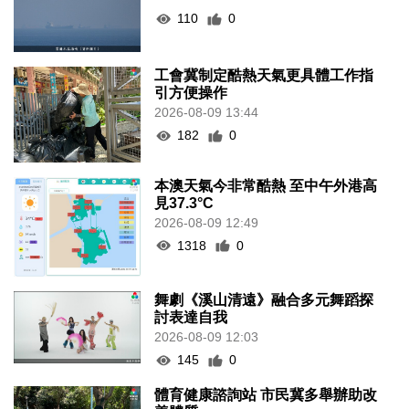
110
0
工會冀制定酷熱天氣更具體工作指
引方便操作
2026-08-09 13:44
182
0
本澳天氣今非常酷熱 至中午外港高
見37.3°C
2026-08-09 12:49
1318
0
舞劇《溪山清遠》融合多元舞蹈探
討表達自我
2026-08-09 12:03
145
0
體育健康諮詢站 市民冀多舉辦助改