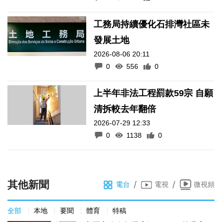
工務局持續優化石排灣社區未
發展土地
2026-08-06 20:11
0
556
0
上半年非法工程罰款59宗 自願
清拆較去年翻倍
2026-07-29 12:33
0
1138
0
其他新聞
/
/
電台
電視
微視頻
全部
本地
要聞
體育
特稿