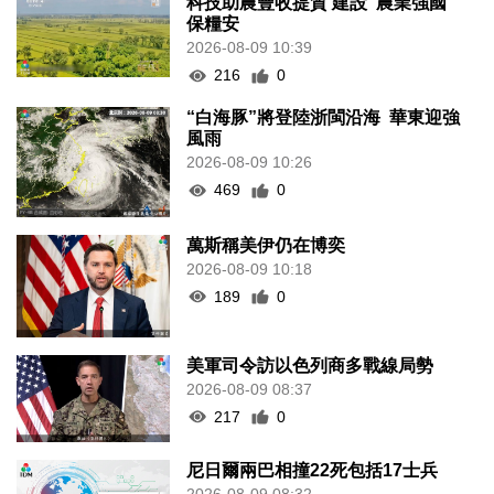
科技助農豐收提質 建設“農業強國”
保糧安
2026-08-09 10:39
216
0
“白海豚”將登陸浙閩沿海 華東迎強
風雨
2026-08-09 10:26
469
0
萬斯稱美伊仍在博奕
2026-08-09 10:18
189
0
美軍司令訪以色列商多戰線局勢
2026-08-09 08:37
217
0
尼日爾兩巴相撞22死包括17士兵
2026-08-09 08:32