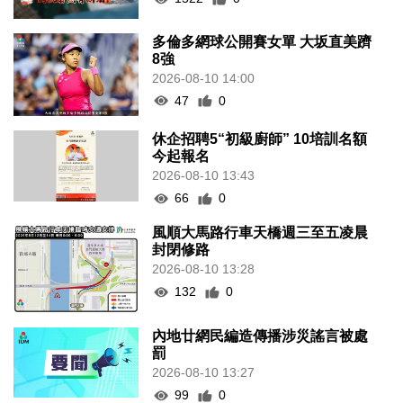
多倫多網球公開賽女單 大坂直美躋
8強
2026-08-10 14:00
47
0
休企招聘5“初級廚師” 10培訓名額
今起報名
2026-08-10 13:43
66
0
風順大馬路行車天橋週三至五凌晨
封閉修路
2026-08-10 13:28
132
0
內地廿網民編造傳播涉災謠言被處
罰
2026-08-10 13:27
99
0