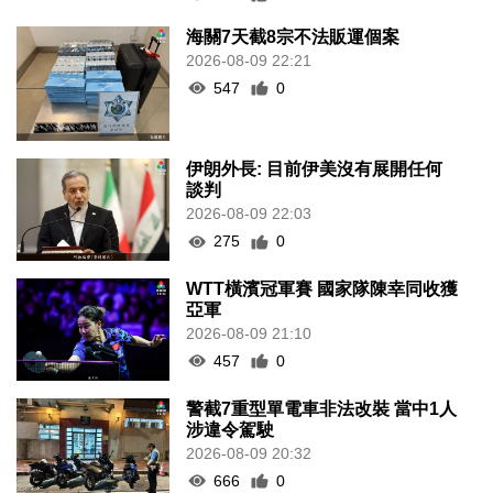
海關7天截8宗不法販運個案
2026-08-09 22:21
547
0
伊朗外長: 目前伊美沒有展開任何
談判
2026-08-09 22:03
275
0
WTT橫濱冠軍賽 國家隊陳幸同收獲
亞軍
2026-08-09 21:10
457
0
警截7重型單電車非法改裝 當中1人
涉違令駕駛
2026-08-09 20:32
666
0