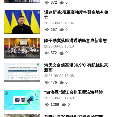
372
0
澤連斯基:俄軍高強度空襲多地有傷
亡
2026-08-09 18:34
257
0
陳子勁冀落區溝通納民意成新常態
2026-08-09 18:18
572
0
港天文台錄高溫36.9°C 有紀錄以來
新高
2026-08-09 18:08
476
0
“白海豚”浙江台州玉環沿海登陸
2026-08-09 17:40
1266
0
益隆片區70場活動打造親子空間