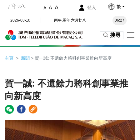
35˚C
繁
A
A
登入
A
2026-08-10
丙午 馬年 六月廿八
06:27
搜尋
主頁
新聞
> 賀一誠: 不遺餘力將科創事業推向新高度
賀一誠: 不遺餘力將科創事業推
向新高度