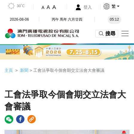
30˚C
繁
A
A
登入
A
2026-08-06
丙午 馬年 六月廿四
05:12
搜尋
主頁
新聞
> 工會法爭取今個會期交立法會大會審議
工會法爭取今個會期交立法會大
會審議