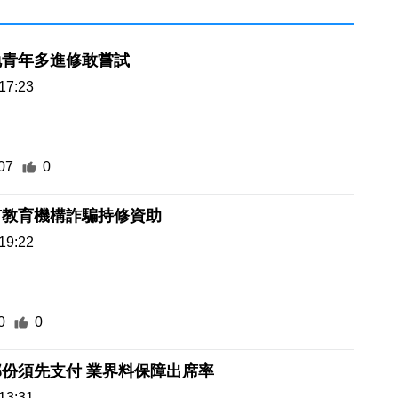
勉青年多進修敢嘗試
17:23
07
0
有教育機構詐騙持修資助
19:22
0
0
份須先支付 業界料保障出席率
13:31