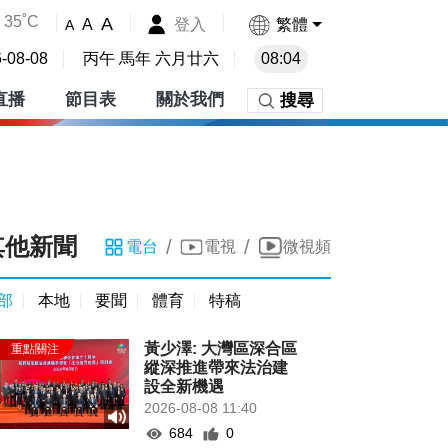
35˚C
A
登入
繁體
A
A
-08-08
丙午 馬年 六月廿六
08:04
直播
節目表
關於我們
搜尋
其他新聞
/
/
電台
電視
微視頻
部
本地
要聞
體育
特稿
黃少澤: 大灣區深合區
縱深推進帶來法治建
設全新機遇
2026-08-08 11:40
684
0