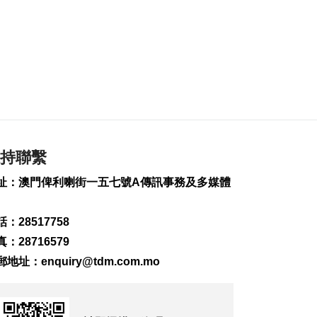
展
2026-08-08 12:33
104
0
陝西柞水泥石流增至2
死1人仍失蹤
2026-08-08 12:20
101
0
托所倡生育友好加油
持聯繫
站聯動社區加強推廣
2026-08-08 11:22
址：澳門俾利喇街一五七號A傳訊事務及多媒體
263
0
《夢影牡丹亭》糅合
：28517758
雙非遺現代話劇展文
：28716579
化交融
郵地址：
enquiry@tdm.com.mo
2026-08-08 10:55
167
0
亞婆井單位火警撲滅