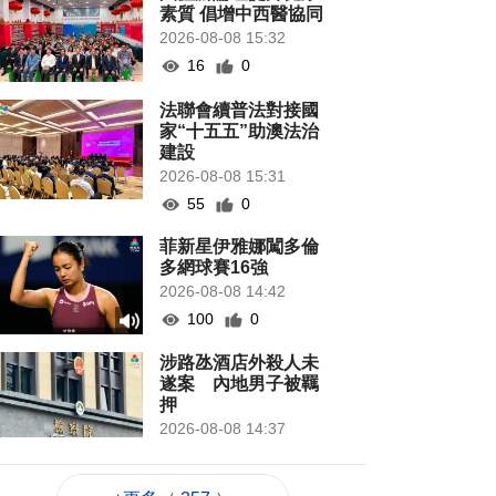
素質 倡增中西醫協同
2026-08-08 15:32
16
0
法聯會續普法對接國
家“十五五”助澳法治
建設
2026-08-08 15:31
55
0
菲新星伊雅娜闖多倫
多網球賽16強
2026-08-08 14:42
100
0
涉路氹酒店外殺人未
遂案 內地男子被羈
押
2026-08-08 14:37
958
0