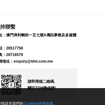
2026-08-07 19:16
194
0
氹仔旅大城大2巴士站
明恢復運作
持聯繫
2026-08-07 19:07
226
0
址：澳門俾利喇街一五七號A傳訊事務及多媒體
松山隧道口附近爆水
管傍晚基本完成止漏
：28517758
2026-08-07 18:45
：28716579
278
0
郵地址：
enquiry@tdm.com.mo
橙色高溫提示生效 避
暑中心延長夜間開放
2026-08-07 18:20
請即掃描二維碼,
161
0
關注TDM微信號!
體育局構建運動員全
週期支援體系
2026-08-07 18:12
。詳情請見我們的
Cookies使用政策
。