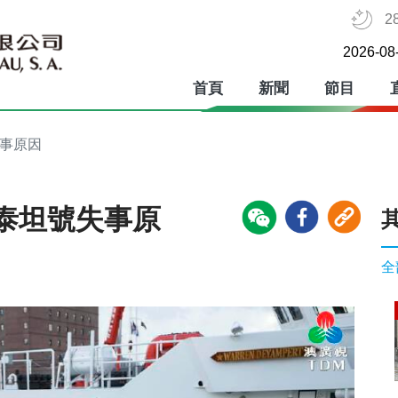
2
2026-08
首頁
新聞
節目
失事原因
泰坦號失事原
全