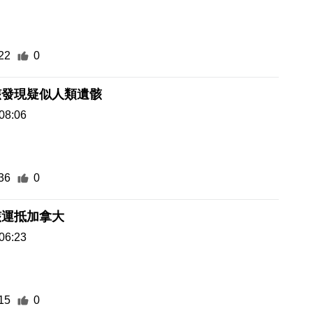
22
0
骸發現疑似人類遺骸
08:06
36
0
骸運抵加拿大
06:23
15
0