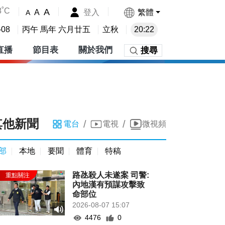
8˚C
A
登入
繁體
A
A
-08
丙午 馬年 六月廿五
立秋
20:22
直播
節目表
關於我們
搜尋
其他新聞
/
/
電台
電視
微視頻
部
本地
要聞
體育
特稿
路氹殺人未遂案 司警:
內地漢有預謀攻擊致
命部位
2026-08-07 15:07
4476
0