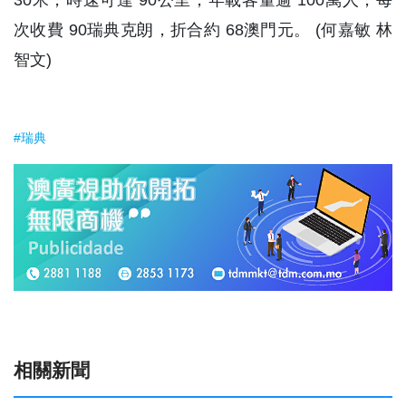
30米，時速可達 90公里，年載客量逾 100萬人，每
次收費 90瑞典克朗，折合約 68澳門元。 (何嘉敏 林
智文)
#瑞典
相關新聞