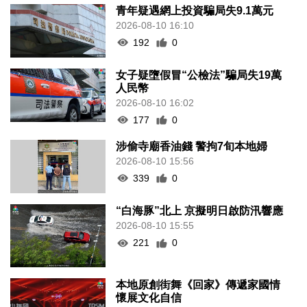
青年疑遇網上投資騙局失9.1萬元
2026-08-10 16:10
192
0
女子疑墮假冒“公檢法”騙局失19萬
人民幣
2026-08-10 16:02
177
0
涉偷寺廟香油錢 警拘7旬本地婦
2026-08-10 15:56
339
0
“白海豚”北上 京擬明日啟防汛響應
2026-08-10 15:55
221
0
本地原創街舞《回家》傳遞家國情
懷展文化自信