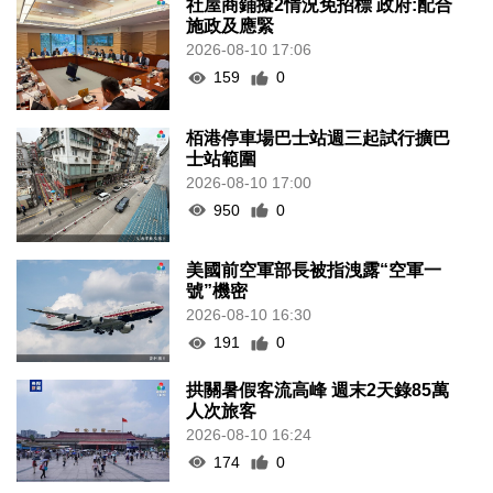
社屋商鋪擬2情況免招標 政府:配合
施政及應緊
2026-08-10 17:06
159
0
栢港停車場巴士站週三起試行擴巴
士站範圍
2026-08-10 17:00
950
0
美國前空軍部長被指洩露“空軍一
號”機密
2026-08-10 16:30
191
0
拱關暑假客流高峰 週末2天錄85萬
人次旅客
2026-08-10 16:24
174
0