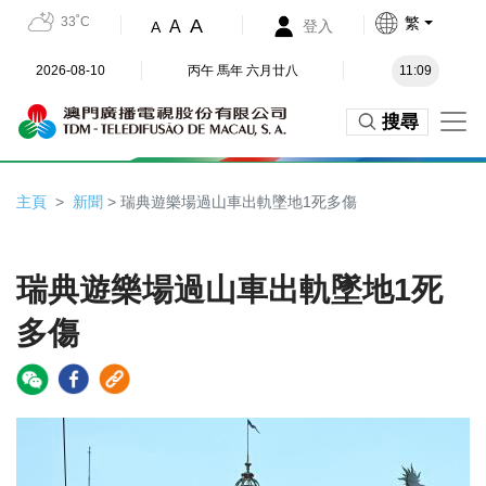
33˚C
繁
A
A
登入
A
2026-08-10
丙午 馬年 六月廿八
11:09
搜尋
主頁
新聞
> 瑞典遊樂場過山車出軌墜地1死多傷
瑞典遊樂場過山車出軌墜地1死
多傷