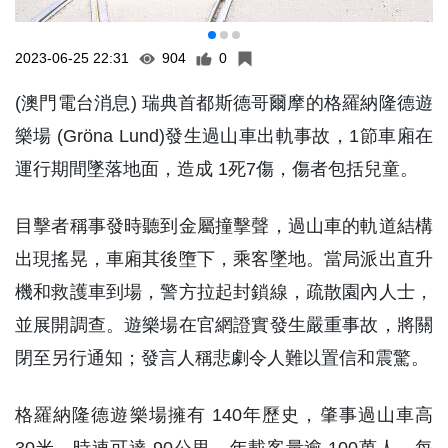
2023-06-25 22:31
904
0
(澳門電台消息) 瑞典首都斯德哥爾摩的格羅納隆德遊
樂場 (Gröna Lund)發生過山車出軌事故，1節車廂在
運行期間墜落地面，造成 1死7傷，傷者包括兒童。
目擊者稱事發時聽到金屬撞擊聲，過山車的軌道結構
出現搖晃，車廂其後墮下，乘客墜地。當局派出直升
機和救護車到場，警方拉起封鎖線，疏散園內人士，
並展開調查。遊樂場在官網證實發生嚴重事故，將關
閉至另行通知；發言人稱悲劇令人難以置信和震驚。
格羅納隆德遊樂場擁有 140年歷史，肇事過山車高