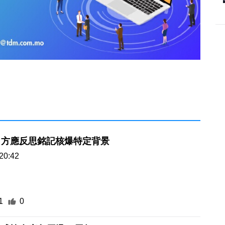
日方應反思銘記核爆特定背景
20:42
1
0