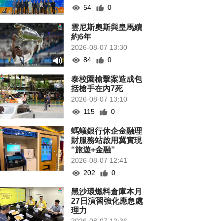
54
0
雲尼斯奧斯與皇馬續
約6年
2026-08-07 13:30
84
0
泰校園槍擊案造成包
括槍手在內7死
2026-08-07 13:10
115
0
螞蟻銀行休企金融理
財服務站啟用冀實現
“旅遊+金融”
2026-08-07 12:41
202
0
黑沙環燃料倉庫本月
27日演習強化應急處
理力