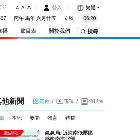
2˚C
A
登入
繁體
A
A
-07
丙午 馬年 六月廿五
立秋
06:20
直播
節目表
關於我們
搜尋
其他新聞
/
/
電台
電視
微視頻
部
本地
要聞
體育
特稿
氣象局: 近海南低壓區
移向南海北部