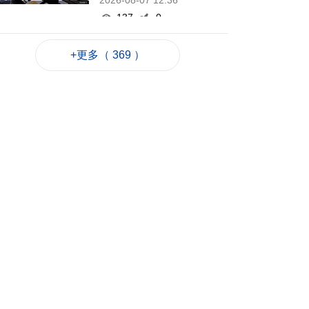
2026-08-07 12:36
137
0
泰國校園槍擊案至今2
+更多（ 369 ）
死20傷 槍手在逃
2026-08-07 12:21
134
0
赴港機場跨境巴士公
司研設通宵線
2026-08-07 12:20
251
0
韓仁川沿海發現12個
疑似朝鮮木盒地雷
2026-08-07 12:03
152
0
旅遊局赴大馬參加美
食之都年會
2026-08-07 11:45
163
0