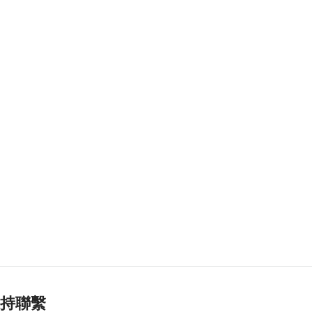
泰國疑發生校園槍擊
案 據報多人傷
2026-08-07 11:45
133
0
“白海豚”吹襲沖繩 數
百航班取消
2026-08-07 11:32
280
0
業界冀培訓專項認證
導遊對接銀髮旅遊市
場
2026-08-07 11:28
165
0
中國澳門代表團赴汶
萊參與亞太反洗錢組
織會議
2026-08-07 10:49
持聯繫