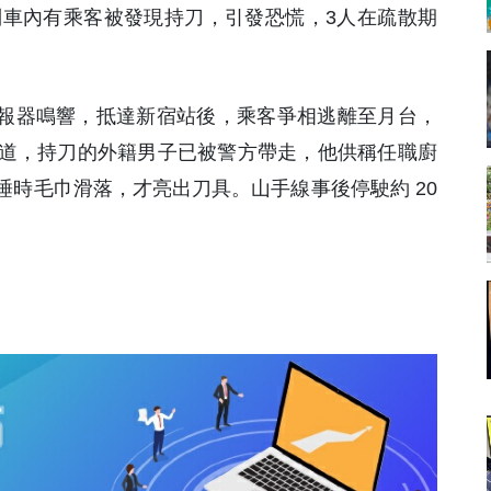
手線列車內有乘客被發現持刀，引發恐慌，3人在疏散期
警報器鳴響，抵達新宿站後，乘客爭相逃離至月台，
道，持刀的外籍男子已被警方帶走，他供稱任職廚
時毛巾滑落，才亮出刀具。山手線事後停駛約 20