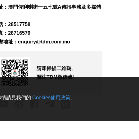
227
0
址：澳門俾利喇街一五七號A傳訊事務及多媒體
司警雷霆行動截獲1男
子逾期逗留
：28517758
2026-08-07 10:34
：28716579
223
0
郵地址：
enquiry@tdm.com.mo
美對多晶矽及衍生產
品加稅設最低進口價
2026-08-07 09:54
154
0
請即掃描二維碼,
關注TDM微信號!
沙特稱胡塞武裝也門
邊境施襲釀11傷
2026-08-07 09:51
。詳情請見我們的
Cookies使用政策
。
105
0
特朗普承認部分彈藥
供應緊張
2026-08-07 09:08
255
0