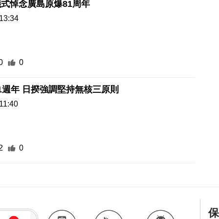
式悼念廣島原爆81周年
13:34
0
0
1週年 日揆強調堅持無核三原則
11:40
2
0
保