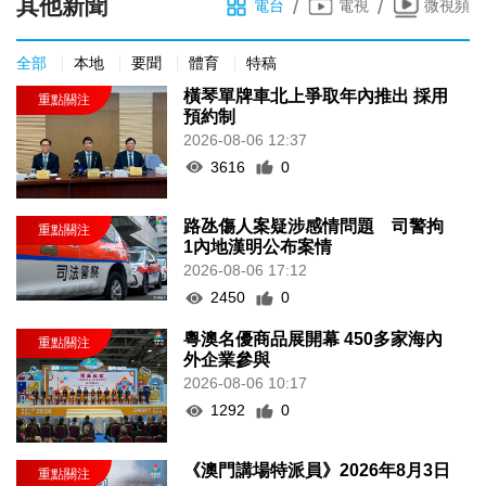
其他新聞
/
/
電台
電視
微視頻
全部
本地
要聞
體育
特稿
橫琴單牌車北上爭取年內推出 採用
預約制
2026-08-06 12:37
3616
0
路氹傷人案疑涉感情問題 司警拘
1內地漢明公布案情
2026-08-06 17:12
2450
0
粵澳名優商品展開幕 450多家海內
外企業參與
2026-08-06 10:17
1292
0
《澳門講場特派員》2026年8月3日