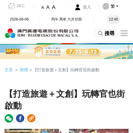
28˚C
繁
A
A
登入
A
2026-08-06
丙午 馬年 六月廿四
12:40
搜尋
主頁
新聞
> 【打造旅遊＋文創】玩轉官也街啟動
【打造旅遊＋文創】玩轉官也街
啟動
Video