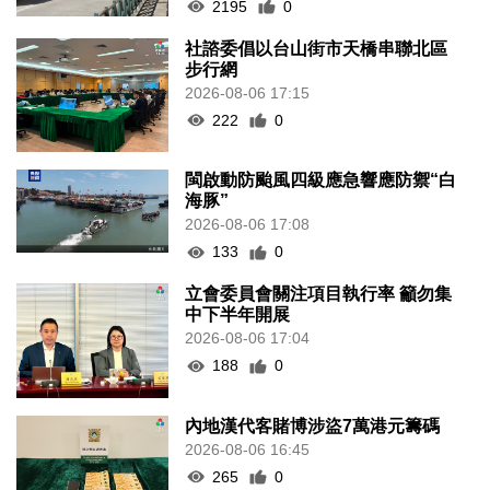
2195
0
社諮委倡以台山街市天橋串聯北區
步行網
2026-08-06 17:15
222
0
閩啟動防颱風四級應急響應防禦“白
海豚”
2026-08-06 17:08
133
0
立會委員會關注項目執行率 籲勿集
中下半年開展
2026-08-06 17:04
188
0
內地漢代客賭博涉盜7萬港元籌碼
2026-08-06 16:45
265
0