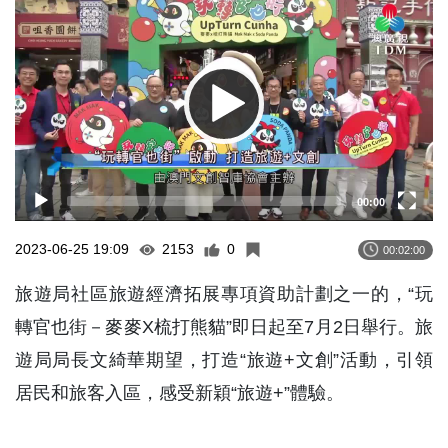
Player
00:00
2023-06-25 19:09
2153
0
00:02:00
旅遊局社區旅遊經濟拓展專項資助計劃之一的，“玩
轉官也街－麥麥X梳打熊貓”即日起至7月2日舉行。旅
遊局局長文綺華期望，打造“旅遊+文創”活動，引領
居民和旅客入區，感受新穎“旅遊+”體驗。