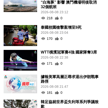
“白海豚” 影響 澳門機場明後取消
32個航班
2026-08-08 23:12
218
0
泰國校園槍擊案增至9死
2026-08-08 23:04
170
0
WTT橫濱冠軍賽4強 國家隊奪3席
2026-08-08 22:38
171
0
據報美軍高層正尋求退出伊朗戰事
路徑
2026-08-08 21:47
181
0
韓足協就世界盃失利等系列爭議致
歉