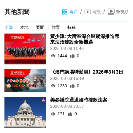
其他新聞
/
/
電台
電視
微視頻
全部
本地
要聞
體育
特稿
黃少澤: 大灣區深合區縱深推進帶
來法治建設全新機遇
2026-08-08 11:40
1444
0
《澳門講場特派員》2026年8月3日
2026-08-03 15:19
1230
0
美參議院通過臨時撥款法案
2026-08-08 23:37
171
0