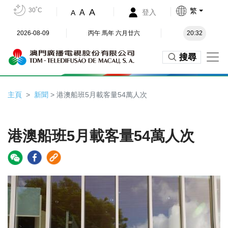
30˚C
繁
A
A
登入
A
2026-08-09
丙午 馬年 六月廿六
20:32
搜尋
主頁
新聞
> 港澳船班5月載客量54萬人次
港澳船班5月載客量54萬人次