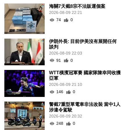
海關7天截8宗不法販運個案
2026-08-09 22:21
74
0
伊朗外長: 目前伊美沒有展開任何
談判
2026-08-09 22:03
91
0
WTT橫濱冠軍賽 國家隊陳幸同收獲
亞軍
2026-08-09 21:10
146
0
警截7重型單電車非法改裝 當中1人
涉違令駕駛
2026-08-09 20:32
248
0