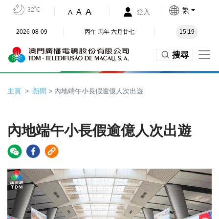
32˚C
繁
A
A
登入
A
2026-08-09
丙午 馬年 六月廿七
15:19
搜尋
主頁
新聞
> 內地端午小長假逾億人次出遊
內地端午小長假逾億人次出遊