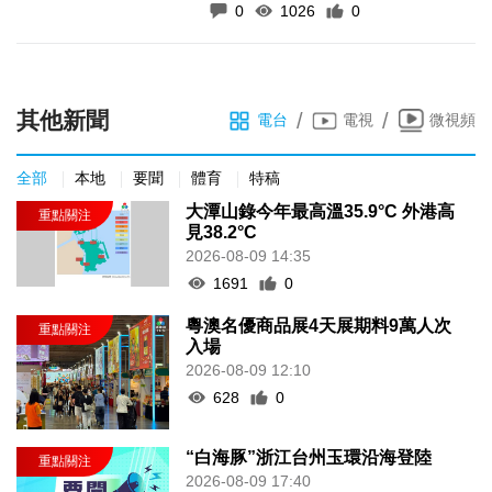
0
1026
0
其他新聞
/
/
電台
電視
微視頻
全部
本地
要聞
體育
特稿
大潭山錄今年最高溫35.9°C 外港高
見38.2°C
2026-08-09 14:35
1691
0
粵澳名優商品展4天展期料9萬人次
入場
2026-08-09 12:10
628
0
“白海豚”浙江台州玉環沿海登陸
2026-08-09 17:40