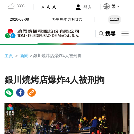
33˚C
繁
A
A
登入
A
2026-08-08
丙午 馬年 六月廿六
11:13
搜尋
主頁
新聞
> 銀川燒烤店爆炸4人被刑拘
銀川燒烤店爆炸4人被刑拘