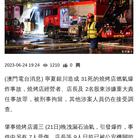
2023-06-24 19:24
1210
0
(澳門電台消息) 寧夏銀川造成 31死的燒烤店燃氣爆
炸事故，燒烤店經營者、店長及 2名股東涉嫌重大責
任事故罪，被刑事拘留，其他涉案人員仍在接受調
查。
肇事燒烤店週三 (21日)晚洩漏石油氣，引發爆炸，事
件中另有 7人受傷，店長等 9人日前已被公安機關控