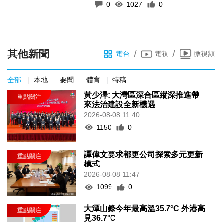
0
1027
0
其他新聞
/
/
電台
電視
微視頻
全部
本地
要聞
體育
特稿
黃少澤: 大灣區深合區縱深推進帶
來法治建設全新機遇
2026-08-08 11:40
1150
0
譚偉文要求都更公司探索多元更新
模式
2026-08-08 11:47
1099
0
大潭山錄今年最高溫35.7°C 外港高
見36.7°C