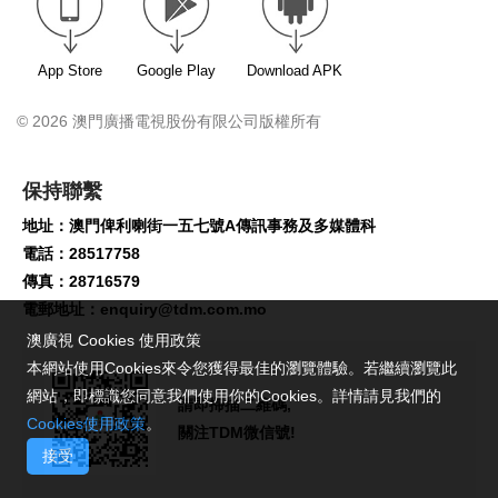
App Store
Google Play
Download APK
© 2026 澳門廣播電視股份有限公司版權所有
保持聯繫
地址：澳門俾利喇街一五七號A傳訊事務及多媒體科
電話：28517758
傳真：28716579
電郵地址：
enquiry@tdm.com.mo
澳廣視 Cookies 使用政策
本網站使用Cookies來令您獲得最佳的瀏覽體驗。若繼續瀏覽此
網站，即標識您同意我們使用你的Cookies。詳情請見我們的
請即掃描二維碼,
Cookies使用政策
。
關注TDM微信號!
接受