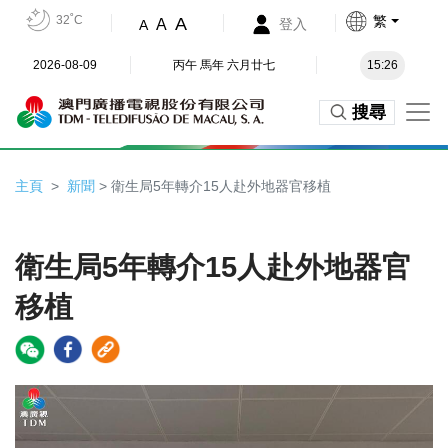
32˚C
繁
A
A
登入
A
2026-08-09
丙午 馬年 六月廿七
15:26
搜尋
主頁
新聞
> 衛生局5年轉介15人赴外地器官移植
衛生局5年轉介15人赴外地器官
移植