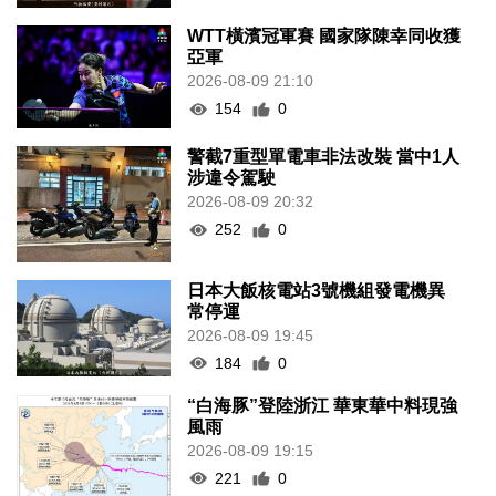
WTT橫濱冠軍賽 國家隊陳幸同收獲
亞軍
2026-08-09 21:10
154
0
警截7重型單電車非法改裝 當中1人
涉違令駕駛
2026-08-09 20:32
252
0
日本大飯核電站3號機組發電機異
常停運
2026-08-09 19:45
184
0
“白海豚”登陸浙江 華東華中料現強
風雨
2026-08-09 19:15
221
0