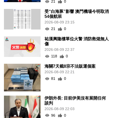
21
0
受“白海豚”影響 澳門機場今明取消
54個航班
2026-08-09 23:15
21
0
祐漢興隆樓單位火警 消防救熄無人
傷
2026-08-09 22:37
118
0
海關7天截8宗不法販運個案
2026-08-09 22:21
81
0
伊朗外長: 目前伊美沒有展開任何
談判
2026-08-09 22:03
96
0