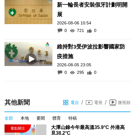
新一輪長者安裝假牙計劃明開
展
2026-08-06 10:54
0
721
0
維持對3受伊波拉影響國家防
疫措施
2026-08-05 23:05
0
295
0
其他新聞
/
/
電台
電視
微視頻
全部
本地
要聞
體育
特稿
大潭山錄今年最高溫35.9°C 外港高
見38.2°C