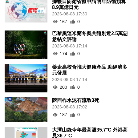
據報日防衛省擬申請明年防衛預算
8.9萬億日元
2026-08-08 17:30
167
0
巴黎奧運米蘭冬奧共甄別近2.5萬惡
意帖文評論
2026-08-08 17:14
174
0
藥企高校合推大健康產品 助經濟多
元發展
2026-08-08 17:14
200
0
陝西柞水泥石流致3死
2026-08-08 17:02
187
0
大潭山錄今年最高溫35.7°C 外港高
見36.7°C