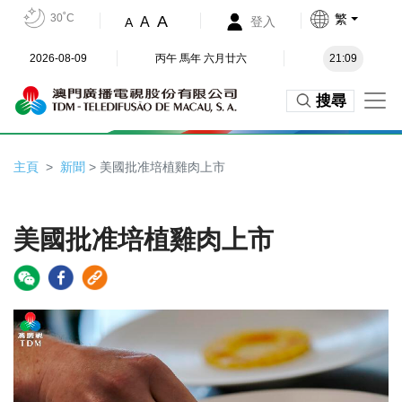
30˚C
繁
A
A
登入
A
2026-08-09
丙午 馬年 六月廿六
21:09
搜尋
主頁
新聞
> 美國批准培植雞肉上市
美國批准培植雞肉上市