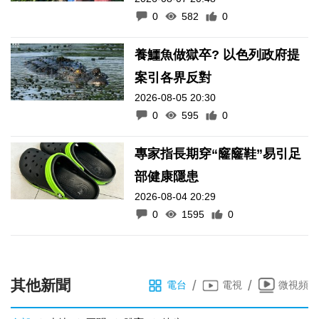
0
582
0
養鱷魚做獄卒? 以色列政府提
案引各界反對
2026-08-05 20:30
0
595
0
專家指長期穿“窿窿鞋”易引足
部健康隱患
2026-08-04 20:29
0
1595
0
其他新聞
/
/
電台
電視
微視頻