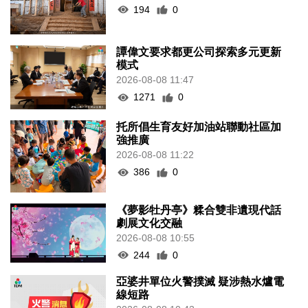
194
0
譚偉文要求都更公司探索多元更新
模式
2026-08-08 11:47
1271
0
托所倡生育友好加油站聯動社區加
強推廣
2026-08-08 11:22
386
0
《夢影牡丹亭》糅合雙非遺現代話
劇展文化交融
2026-08-08 10:55
244
0
亞婆井單位火警撲滅 疑涉熱水爐電
線短路