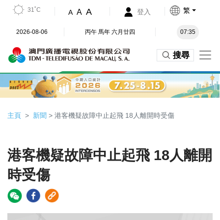
31˚C
繁
A
A
登入
A
2026-08-06
丙午 馬年 六月廿四
07:35
搜尋
主頁
新聞
> 港客機疑故障中止起飛 18人離開時受傷
港客機疑故障中止起飛 18人離開
時受傷