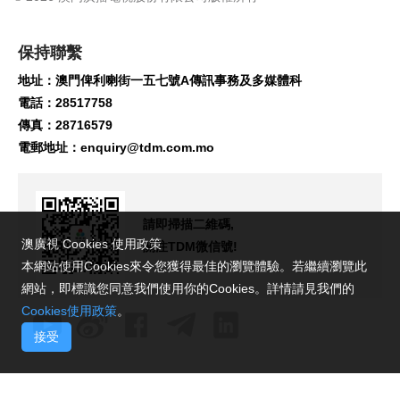
保持聯繫
地址：澳門俾利喇街一五七號A傳訊事務及多媒體科
電話：28517758
傳真：28716579
電郵地址：
enquiry@tdm.com.mo
請即掃描二維碼,
澳廣視 Cookies 使用政策
關注TDM微信號!
本網站使用Cookies來令您獲得最佳的瀏覽體驗。若繼續瀏覽此
網站，即標識您同意我們使用你的Cookies。詳情請見我們的
Cookies使用政策
。
接受