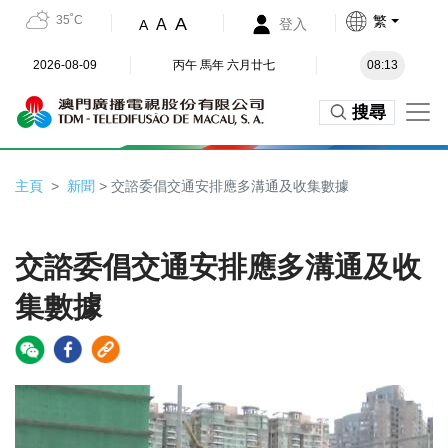
35˚C
繁
A
A
登入
A
2026-08-09
丙午 馬年 六月廿七
08:13
搜尋
主頁
新聞
> 交諮委倡交通安排應多溝通及收集數據
交諮委倡交通安排應多溝通及收
集數據