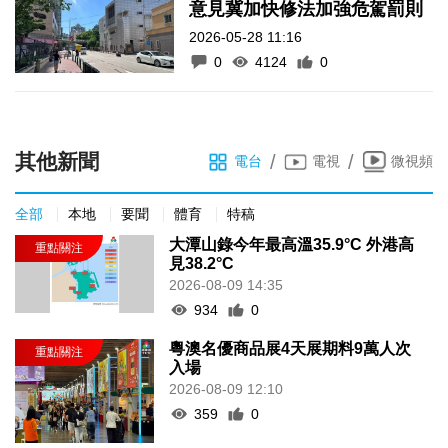
意見冀加快修法加強危駕罰則
2026-05-28 11:16
0
4124
0
其他新聞
/
/
電台
電視
微視頻
全部
本地
要聞
體育
特稿
大潭山錄今年最高溫35.9°C 外港高
見38.2°C
2026-08-09 14:35
934
0
粵澳名優商品展4天展期料9萬人次
入場
2026-08-09 12:10
359
0