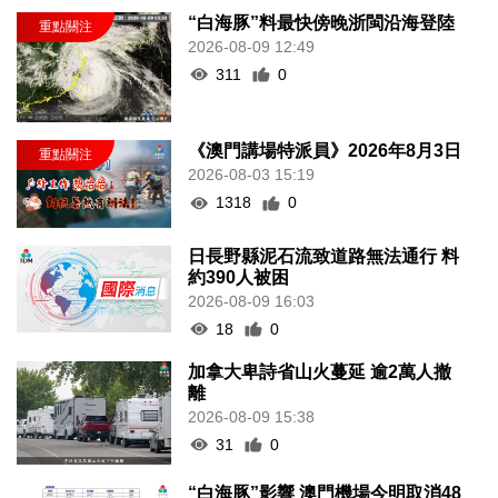
“白海豚”料最快傍晚浙閩沿海登陸
2026-08-09 12:49
311
0
《澳門講場特派員》2026年8月3日
2026-08-03 15:19
1318
0
日長野縣泥石流致道路無法通行 料
約390人被困
2026-08-09 16:03
18
0
加拿大卑詩省山火蔓延 逾2萬人撤
離
2026-08-09 15:38
31
0
“白海豚”影響 澳門機場今明取消48