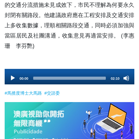
的交通分流措施未見成效下，市民不理解為何要永久
封閉有關路段。他建議政府應在工程安排及交通安排
上多收集數據，理順相關路段交通，同時必須加強與
當區居民及社團溝通，收集意見再適當安排。 (李惠
珊 李芬艷)
Audio
00:00
02:10
Player
#馬揸度博士大馬路
#交諮委