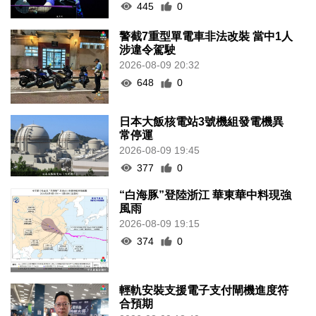
445
0
警截7重型單電車非法改裝 當中1人
涉違令駕駛
2026-08-09 20:32
648
0
日本大飯核電站3號機組發電機異
常停運
2026-08-09 19:45
377
0
“白海豚”登陸浙江 華東華中料現強
風雨
2026-08-09 19:15
374
0
輕軌安裝支援電子支付閘機進度符
合預期