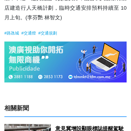
店建造行人天橋計劃，臨時交通安排預料持續至 10
月上旬。(李芬艷 林智文)
#路氹城
#交通燈
#交通規劃
相關新聞
意見冀增設顯眼標誌提醒駕駛