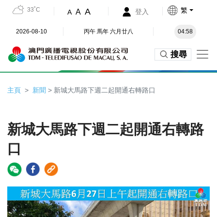
33˚C
繁
A
A
登入
A
2026-08-10
丙午 馬年 六月廿八
04:58
搜尋
主頁
新聞
> 新城大馬路下週二起開通右轉路口
新城大馬路下週二起開通右轉路
口