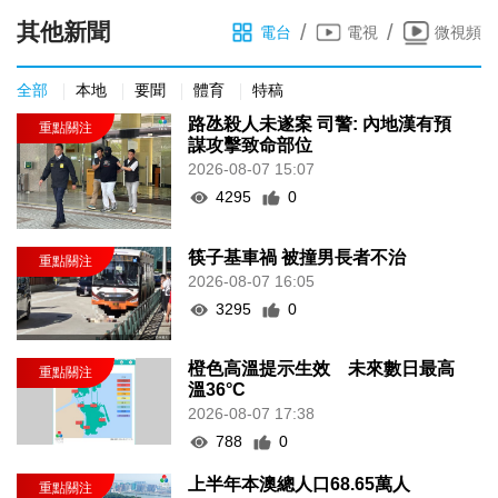
其他新聞
/
/
電台
電視
微視頻
全部
本地
要聞
體育
特稿
路氹殺人未遂案 司警: 內地漢有預
謀攻擊致命部位
2026-08-07 15:07
4295
0
筷子基車禍 被撞男長者不治
2026-08-07 16:05
3295
0
橙色高溫提示生效 未來數日最高
溫36°C
2026-08-07 17:38
788
0
上半年本澳總人口68.65萬人