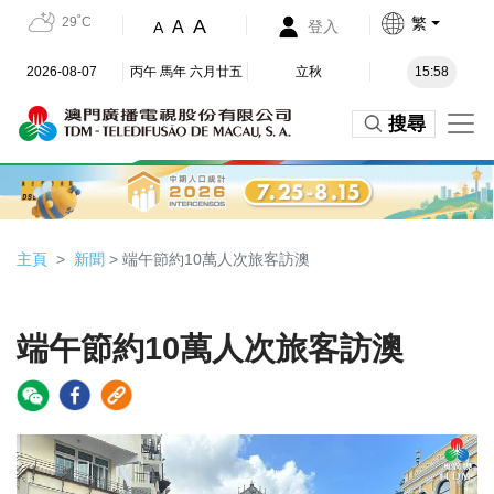
29˚C
繁
A
A
登入
A
2026-08-07
丙午 馬年 六月廿五
立秋
15:58
搜尋
主頁
新聞
> 端午節約10萬人次旅客訪澳
端午節約10萬人次旅客訪澳