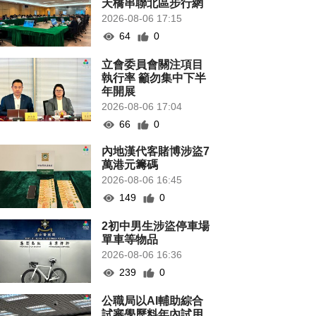
天橋串聯北區步行網
2026-08-06 17:15
64
0
立會委員會關注項目
執行率 籲勿集中下半
年開展
2026-08-06 17:04
66
0
內地漢代客賭博涉盜7
萬港元籌碼
2026-08-06 16:45
149
0
2初中男生涉盜停車場
單車等物品
2026-08-06 16:36
239
0
公職局以AI輔助綜合
試審學歷料年內試用