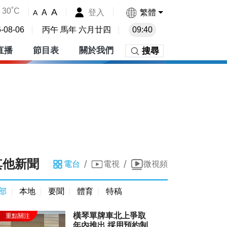
30˚C
A
登入
繁體
A
A
-08-06
丙午 馬年 六月廿四
09:40
直播
節目表
關於我們
搜尋
其他新聞
/
/
電台
電視
微視頻
部
本地
要聞
體育
特稿
橫琴單牌車北上爭取
年內推出 採用預約制