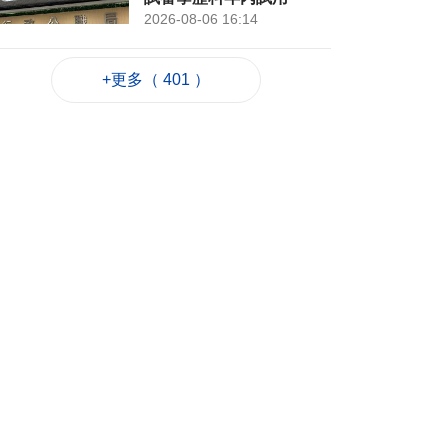
2026-08-06 16:14
334
0
+更多（ 401 ）
環保規劃編製及固體
廢物管理研究料年內
完成
2026-08-06 16:06
110
0
陝西柞水縣突發泥石
流致1死
2026-08-06 16:02
103
0
酒店營運及餐飲職業
配對會本月下旬舉行
2026-08-06 15:42
114
1
司警調查路氹娛樂場
外懷疑傷人案 適時公