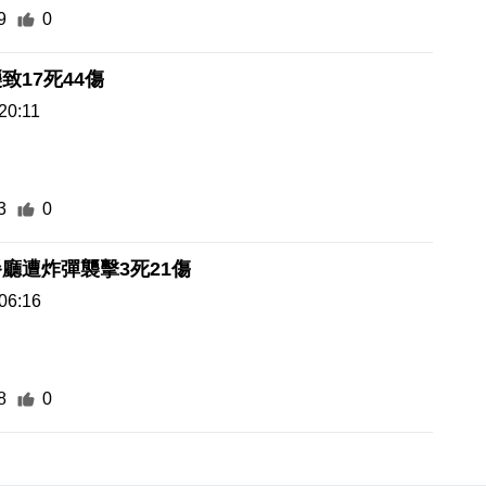
9
0
致17死44傷
20:11
3
0
廳遭炸彈襲擊3死21傷
06:16
8
0