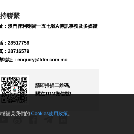
2026-08-06 13:38
207
0
持聯繫
路氹酒店中年女多處
址：澳門俾利喇街一五七號A傳訊事務及多媒體
割傷 酒店保安同受傷
送院
：28517758
2026-08-06 13:22
1202
0
：28716579
郵地址：
enquiry@tdm.com.mo
寵物橫琴通關便利化
爭取延長健康證明有
效期
2026-08-06 13:06
請即掃描二維碼,
296
0
關注TDM微信號!
金管局提醒警惕偽冒
保誠保險網站及詐騙
信息
。詳情請見我們的
Cookies使用政策
。
2026-08-06 12:41
558
0