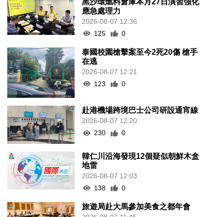
黑沙環燃料倉庫本月27日演習強化
應急處理力
2026-08-07 12:36
125
0
泰國校園槍擊案至今2死20傷 槍手
在逃
2026-08-07 12:21
123
0
赴港機場跨境巴士公司研設通宵線
2026-08-07 12:20
230
0
韓仁川沿海發現12個疑似朝鮮木盒
地雷
2026-08-07 12:03
138
0
旅遊局赴大馬參加美食之都年會
2026-08-07 11:45