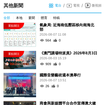
其他新聞
/
/
電台
電視
微視頻
全部
本地
要聞
體育
特稿
氣象局: 近海南低壓區移向南海北
部
2026-08-07 11:08
564
0
《澳門講場特派員》2026年8月3日
2026-08-03 15:19
909
0
國際音樂藝術週本澳舉行
2026-08-07 13:51
26
0
商會與新媒體平台合作宣傳澳大健