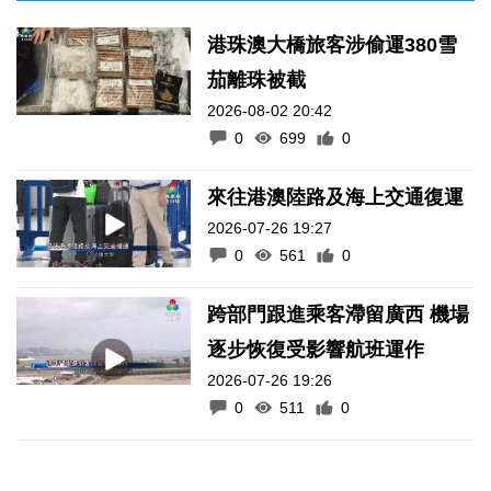
港珠澳大橋旅客涉偷運380雪
茄離珠被截
2026-08-02 20:42
0
699
0
來往港澳陸路及海上交通復運
2026-07-26 19:27
0
561
0
跨部門跟進乘客滯留廣西 機場
逐步恢復受影響航班運作
2026-07-26 19:26
0
511
0