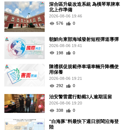
深合區升級改造系統 為橫琴單牌車
北上作準備
2026-08-06 19:46
576
0
朝鮮向東部海域發射短程彈道導彈
2026-08-06 19:41
198
0
陳禮祺促規範停車場車輛升降機使
用保養
2026-08-06 19:21
292
0
治安警雷霆行動截3人逾期逗留
2026-08-06 19:20
338
0
“白海豚”料最快下週日浙閩沿海登
陸