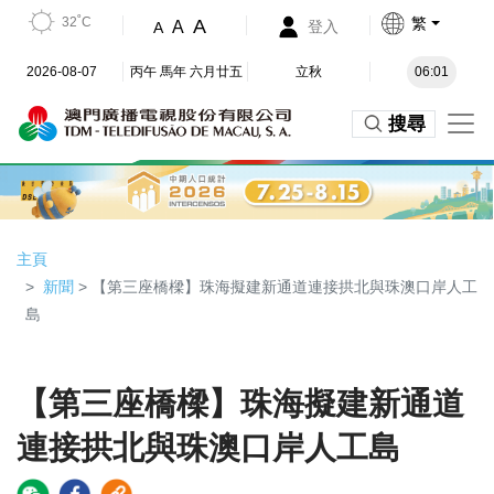
32˚C
繁
A
A
登入
A
2026-08-07
丙午 馬年 六月廿五
立秋
06:01
搜尋
主頁
新聞
> 【第三座橋樑】珠海擬建新通道連接拱北與珠澳口岸人工
島
【第三座橋樑】珠海擬建新通道
連接拱北與珠澳口岸人工島