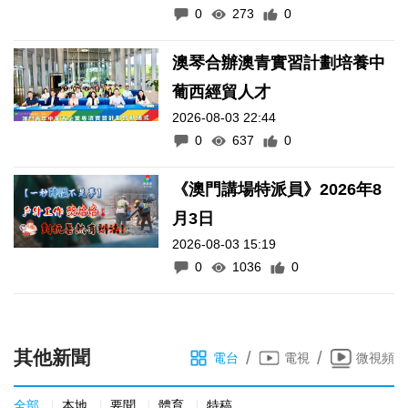
0
273
0
澳琴合辦澳青實習計劃培養中
葡西經貿人才
2026-08-03 22:44
0
637
0
《澳門講場特派員》2026年8
月3日
2026-08-03 15:19
0
1036
0
其他新聞
/
/
電台
電視
微視頻
全部
本地
要聞
體育
特稿