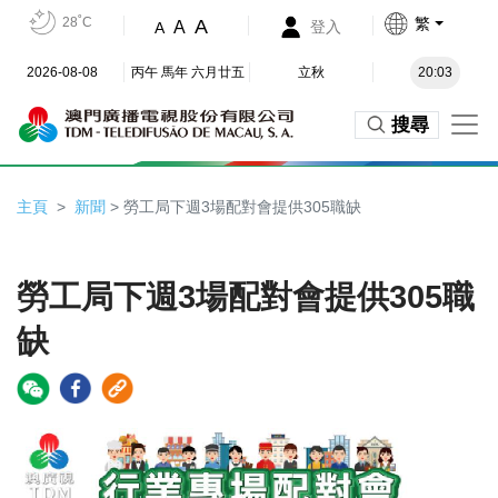
28˚C
繁
A
A
登入
A
2026-08-08
丙午 馬年 六月廿五
立秋
20:03
搜尋
主頁
新聞
> 勞工局下週3場配對會提供305職缺
勞工局下週3場配對會提供305職
缺