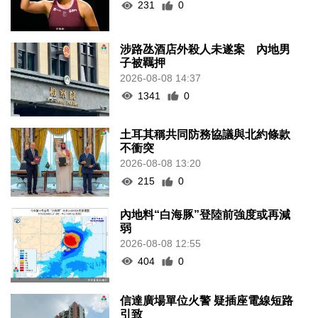
231
0
涉路氹酒店外殺人未遂案 內地男
子被羈押
2026-08-08 14:37
1341
0
土耳其稱共同防務協議與北約條款
不衝突
2026-08-08 13:20
215
0
內地料“白海豚”登陸前強度或再減
弱
2026-08-08 12:55
404
0
信達廣場單位火警 疑插座電線短路
引致