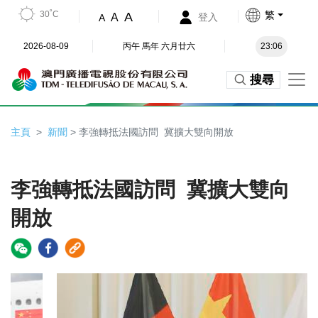
30˚C
繁
A
A
登入
A
2026-08-09
丙午 馬年 六月廿六
23:06
搜尋
主頁
新聞
> 李強轉抵法國訪問 冀擴大雙向開放
李強轉抵法國訪問 冀擴大雙向
開放