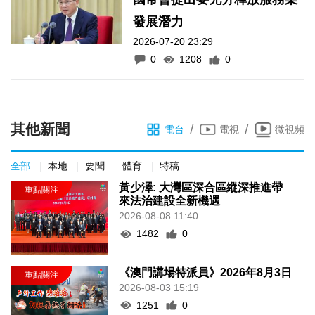
發展潛力
2026-07-20 23:29
0
1208
0
其他新聞
/
/
電台
電視
微視頻
全部
本地
要聞
體育
特稿
黃少澤: 大灣區深合區縱深推進帶
來法治建設全新機遇
2026-08-08 11:40
1482
0
《澳門講場特派員》2026年8月3日
2026-08-03 15:19
1251
0