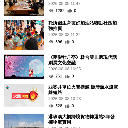
2026-08-08 11:47
1282
0
托所倡生育友好加油站聯動社區加
強推廣
2026-08-08 11:22
396
0
《夢影牡丹亭》糅合雙非遺現代話
劇展文化交融
2026-08-08 10:55
251
0
亞婆井單位火警撲滅 疑涉熱水爐電
線短路
2026-08-08 10:43
528
0
港珠澳大橋跨境貨物轉運站3年發
揮物流實用
2026-08-08 10:34