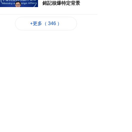
銘記核爆特定背景
2026-08-06 20:42
168
0
+更多（ 346 ）
工務局持續優化石排
灣社區未發展土地
2026-08-06 20:11
254
0
深合區升級改造系統
為橫琴單牌車北上作
準備
2026-08-06 19:46
325
0
朝鮮向東部海域發射
短程彈道導彈
2026-08-06 19:41
125
0
陳禮祺促規範停車場
車輛升降機使用保養