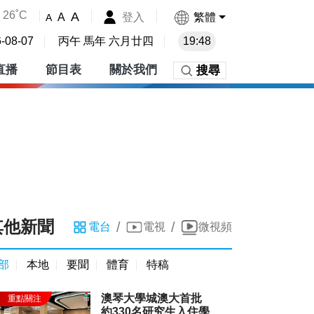
26˚C
A
登入
繁體
A
A
-08-07
丙午 馬年 六月廿四
19:48
直播
節目表
關於我們
搜尋
其他新聞
/
/
電台
電視
微視頻
部
本地
要聞
體育
特稿
澳琴大學城澳大首批
約330名研究生入住學