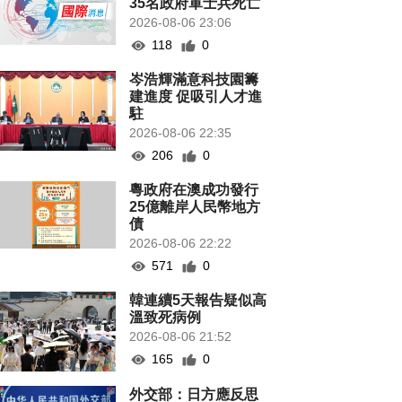
35名政府軍士兵死亡
2026-08-06 23:06
118
0
岑浩輝滿意科技園籌
建進度 促吸引人才進
駐
2026-08-06 22:35
206
0
粵政府在澳成功發行
25億離岸人民幣地方
債
2026-08-06 22:22
571
0
韓連續5天報告疑似高
溫致死病例
2026-08-06 21:52
165
0
外交部：日方應反思