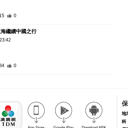
15
0
上海繼續中國之行
23:42
84
0
保
地
科
App Store
Google Play
Download APK