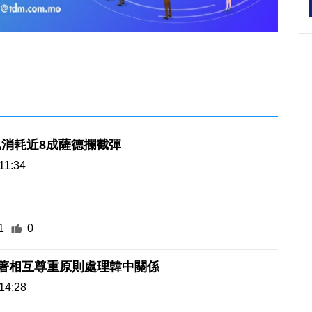
消耗近8成薩德攔截彈
11:34
1
0
本著相互尊重原則處理韓中關係
14:28