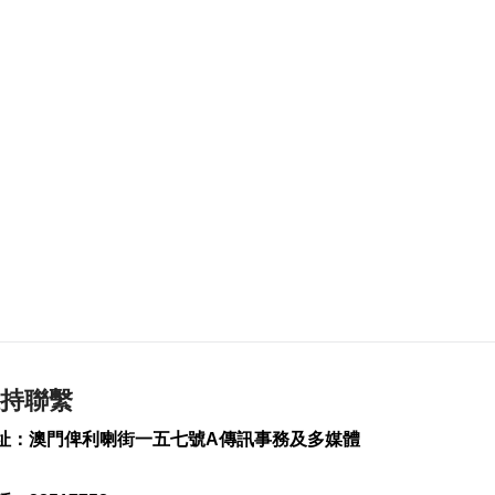
2026-08-06 19:21
185
0
治安警雷霆行動截3人
逾期逗留
2026-08-06 19:20
209
0
“白海豚”料最快下週
日浙閩沿海登陸
2026-08-06 18:58
340
0
首店經濟推介會舉行
助潛力品牌落戶澳門
2026-08-06 18:47
持聯繫
214
0
址：澳門俾利喇街一五七號A傳訊事務及多媒體
4街市14攤位競投 逾
330人參與解釋會
2026-08-06 18:40