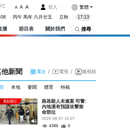
9˚C
A
登入
繁體
A
A
-08
丙午 馬年 六月廿五
立秋
17:13
直播
節目表
關於我們
搜尋
其他新聞
/
/
電台
電視
微視頻
部
本地
要聞
體育
特稿
路氹殺人未遂案 司警:
內地漢有預謀攻擊致
命部位
2026-08-07 15:07
4386
0