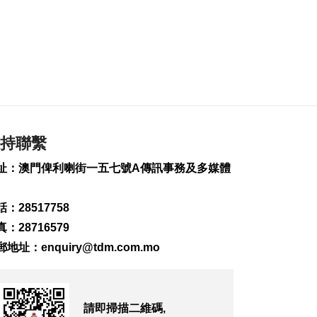
2026-08-07 19:44
108
0
政府啟梳理樓宇外牆
維修防火安全監管流
程
2026-08-07 19:41
148
0
持聯繫
“白海豚”料今晚移入
東海 多地提前防颱
址：澳門俾利喇街一五七號A傳訊事務及多媒體
2026-08-07 19:27
240
0
：28517758
議事亭前地大三巴等
：28716579
一帶將滅蚊
郵地址：
enquiry@tdm.com.mo
2026-08-07 19:24
123
0
7旬翁流感重症須深切
治療
請即掃描二維碼,