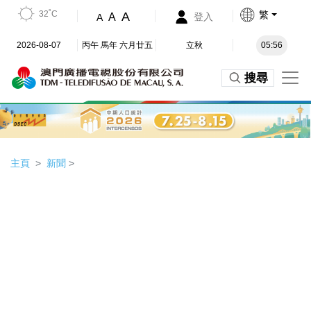
32˚C
繁
A
A
登入
A
2026-08-07
丙午 馬年 六月廿五
立秋
05:56
搜尋
主頁
新聞
>