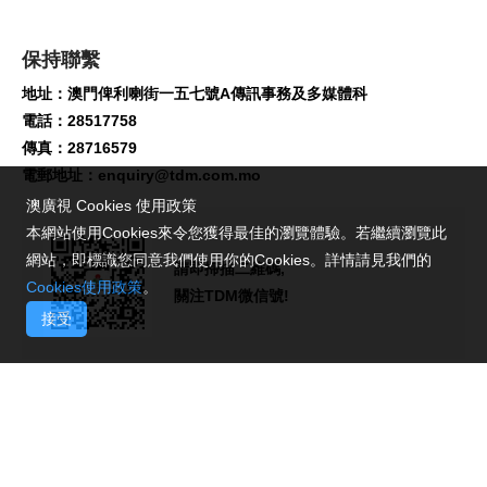
保持聯繫
地址：澳門俾利喇街一五七號A傳訊事務及多媒體科
電話：28517758
傳真：28716579
電郵地址：
enquiry@tdm.com.mo
澳廣視 Cookies 使用政策
本網站使用Cookies來令您獲得最佳的瀏覽體驗。若繼續瀏覽此
網站，即標識您同意我們使用你的Cookies。詳情請見我們的
請即掃描二維碼,
Cookies使用政策
。
關注TDM微信號!
接受