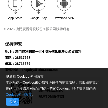
App Store
Google Play
Download APK
© 2026 澳門廣播電視股份有限公司版權所有
保持聯繫
地址：澳門俾利喇街一五七號A傳訊事務及多媒體科
電話：28517758
傳真：28716579
電郵地址：
enquiry@tdm.com.mo
澳廣視 Cookies 使用政策
本網站使用Cookies來令您獲得最佳的瀏覽體驗。若繼續瀏覽此
網站，即標識您同意我們使用你的Cookies。詳情請見我們的
請即掃描二維碼,
Cookies使用政策
。
關注TDM微信號!
接受