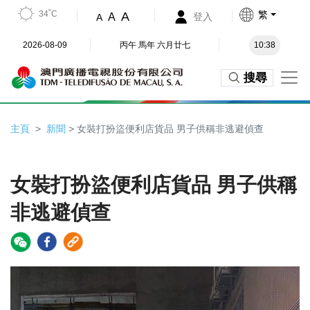
34˚C
繁
A
A
登入
A
2026-08-09
丙午 馬年 六月廿七
10:38
搜尋
主頁
新聞
> 女裝打扮盜便利店貨品 男子供稱非逃避偵查
女裝打扮盜便利店貨品 男子供稱
非逃避偵查