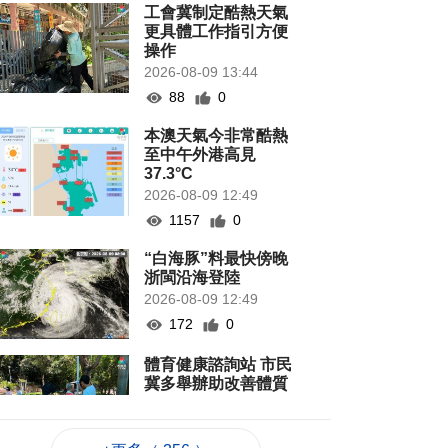
工會冀制定酷熱天氣
更具體工作指引方便
操作
2026-08-09 13:44
88
0
本澳天氣今非常酷熱
至中午外港高見
37.3°C
2026-08-09 12:49
1157
0
“白海豚”料最快傍晚
浙閩沿海登陸
2026-08-09 12:49
172
0
體育健康諮詢站 市民
冀多舉辦助改善體質
2026-08-09 11:51
154
0