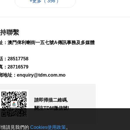
+更多（ 356 ）
北京澳聯:逾1500澳生
在京求學
2026-08-09 11:50
178
0
持聯繫
內地7月CPI按年升
址：澳門俾利喇街一五七號A傳訊事務及多媒體
0.5%
2026-08-09 11:37
99
0
：28517758
：28716579
習近平致電尚達曼祝
賀新加坡國慶
郵地址：
enquiry@tdm.com.mo
2026-08-09 11:05
162
0
“白海豚”將登陸浙閩
請即掃描二維碼,
沿海 華東迎強風雨
關注TDM微信號!
2026-08-09 10:26
447
0
。詳情請見我們的
Cookies使用政策
。
萬斯稱美伊仍在博奕