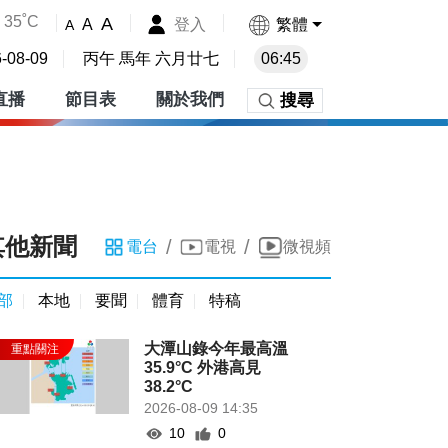
35˚C
A
登入
繁體
A
A
-08-09
丙午 馬年 六月廿七
06:45
直播
節目表
關於我們
搜尋
其他新聞
/
/
電台
電視
微視頻
部
本地
要聞
體育
特稿
大潭山錄今年最高溫
35.9°C 外港高見
38.2°C
2026-08-09 14:35
10
0