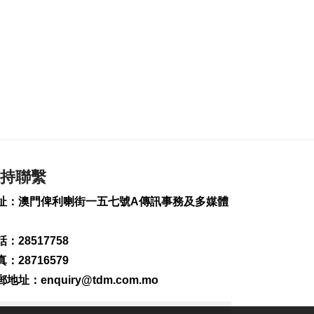
四川宜賓高縣4.9級地
震釀1死6傷
2026-08-07 20:45
91
0
雞頸馬路優化排水 下
週一起臨時交管
2026-08-07 20:13
141
0
梁鴻細倡建全澳高風
持聯繫
險斑馬線清單分批翻
新
址：澳門俾利喇街一五七號A傳訊事務及多媒體
2026-08-07 19:52
159
0
：28517758
葡西語市場推介會冀
：28716579
助企業出海
郵地址：
enquiry@tdm.com.mo
2026-08-07 19:44
95
0