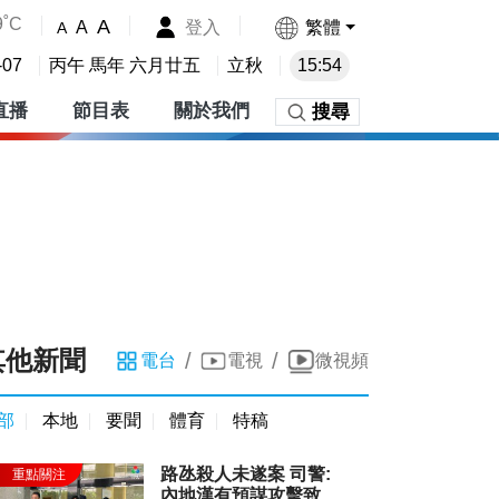
9˚C
A
登入
繁體
A
A
-07
丙午 馬年 六月廿五
立秋
15:54
直播
節目表
關於我們
搜尋
其他新聞
/
/
電台
電視
微視頻
部
本地
要聞
體育
特稿
路氹殺人未遂案 司警:
內地漢有預謀攻擊致