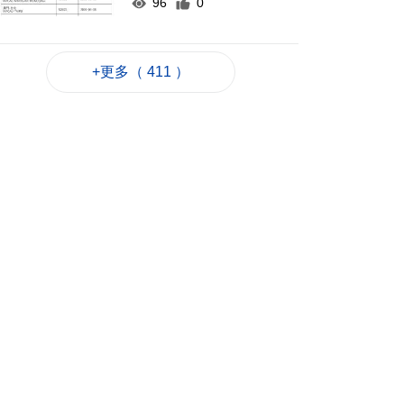
96
0
以黎安全談判因局勢
升級提早結束
+更多（ 411 ）
2026-08-07 22:43
57
0
新一輪長者十年行動
計劃落實民生政策
2026-08-07 22:12
94
0
韓國首爾8年來首遇
40°C以上高溫
2026-08-07 21:45
100
0
專家指長時間”抱冬
瓜”或有安全隱患籲勿
跟風
2026-08-07 20:48
196
0