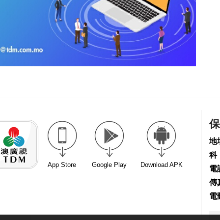
保
地
科
App Store
Google Play
Download APK
電話
傳真
電