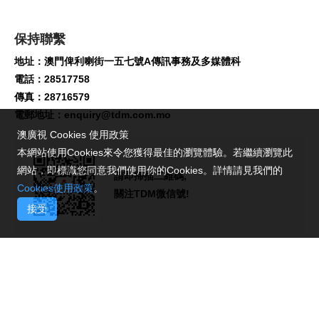
保持聯繫
地址：澳門俾利喇街一五七號A傳訊事務及多媒體科
電話：28517758
傳真：28716579
電郵地址：
enquiry@tdm.com.mo
澳廣視 Cookies 使用政策
本網站使用Cookies來令您獲得最佳的瀏覽體驗。若繼續瀏覽此
網站，即標識您同意我們使用你的Cookies。詳情請見我們的
請即掃描二維碼,
Cookies使用政策
。
關注TDM微信號!
接受