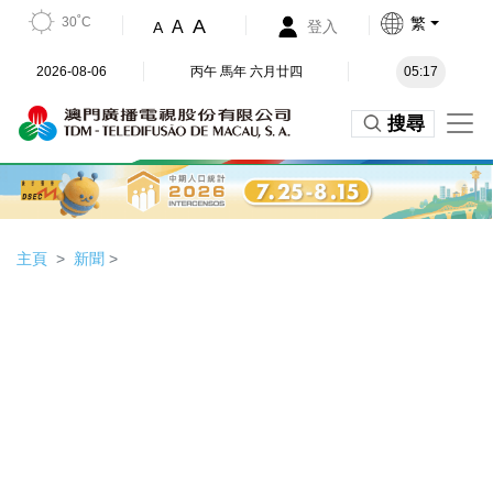
30˚C
繁
A
A
登入
A
2026-08-06
丙午 馬年 六月廿四
05:17
搜尋
主頁
新聞
>