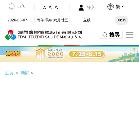
32˚C
繁
A
A
登入
A
2026-08-07
丙午 馬年 六月廿五
立秋
08:39
搜尋
主頁
新聞
>