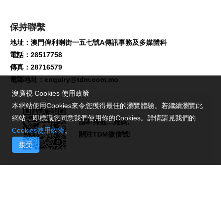
保持聯繫
地址：澳門俾利喇街一五七號A傳訊事務及多媒體科
電話：28517758
傳真：28716579
電郵地址：
enquiry@tdm.com.mo
澳廣視 Cookies 使用政策
本網站使用Cookies來令您獲得最佳的瀏覽體驗。若繼續瀏覽此
網站，即標識您同意我們使用你的Cookies。詳情請見我們的
請即掃描二維碼,
Cookies使用政策
。
關注TDM微信號!
接受