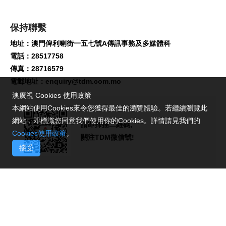
保持聯繫
地址：澳門俾利喇街一五七號A傳訊事務及多媒體科
電話：28517758
傳真：28716579
電郵地址：
enquiry@tdm.com.mo
澳廣視 Cookies 使用政策
本網站使用Cookies來令您獲得最佳的瀏覽體驗。若繼續瀏覽此
網站，即標識您同意我們使用你的Cookies。詳情請見我們的
請即掃描二維碼,
Cookies使用政策
。
關注TDM微信號!
接受