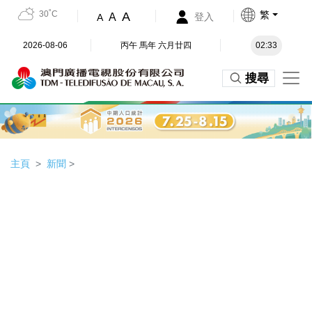
30˚C
繁
A
A
登入
A
2026-08-06
丙午 馬年 六月廿四
02:33
搜尋
主頁
新聞
>