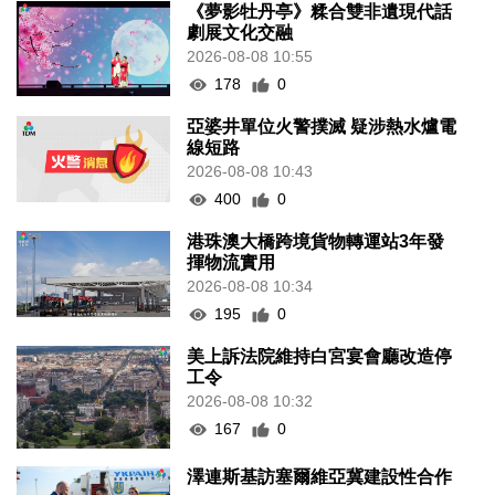
《夢影牡丹亭》糅合雙非遺現代話
劇展文化交融
2026-08-08 10:55
178
0
亞婆井單位火警撲滅 疑涉熱水爐電
線短路
2026-08-08 10:43
400
0
港珠澳大橋跨境貨物轉運站3年發
揮物流實用
2026-08-08 10:34
195
0
美上訴法院維持白宮宴會廳改造停
工令
2026-08-08 10:32
167
0
澤連斯基訪塞爾維亞冀建設性合作