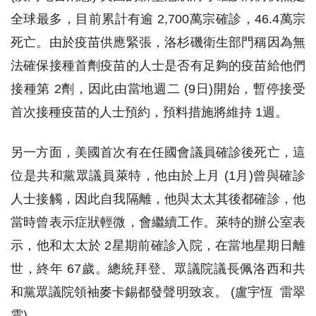
全球最多，目前累計有逾 2,700萬宗確診，46.4萬宗
死亡。由於疫苗供應緊張，洛杉磯衛生部門稱因為無
法確保接種首劑疫苗的人士是否有足夠的疫苗給他們
接種第 2劑，因此由當地週二 (9日)開始，暫停接受
首次接種疫苗的人士預約，預料措施將維持 1週。
另一方面，美國首次有在任國會議員確診後死亡，這
位是共和黨眾議員萊特，他由於上月 (1月)曾與確診
人士接觸，因此自我隔離，他與太太其後都確診，他
當時曾表示症狀輕微，會繼續工作。萊特的辦公室表
示，他和太太於 2星期前確診入院，在當地星期日離
世，終年 67歲。總統拜登、眾議院議長佩洛西和共
和黨眾議院領袖麥卡錫都發聲明致哀。 (盧宇恆 雷翠
雲)