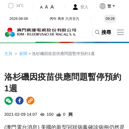
34˚C
繁
A
A
登入
A
2026-08-08
丙午 馬年 六月廿六
09:28
搜尋
主頁
新聞
> 洛杉磯因疫苗供應問題暫停預約1週
洛杉磯因疫苗供應問題暫停預約
1週
2021-02-09 14:07
150
0
(澳門電台消息) 美國的新型冠狀病毒確診病例仍然是