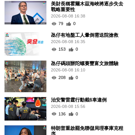
美財長稱霍爾木茲海峽將逐步失去
戰略重要性
2026-08-08 16:38
79
0
氹仔有地盤工人暈倒需送院搶救
2026-08-08 16:35
153
0
氹仔碼頭辦陀螺賽豐富文旅體驗
2026-08-08 16:10
208
0
治安警雷霆行動截6車違例
2026-08-08 15:56
136
0
特朗普重啟罷免聯儲局理事庫克程
序