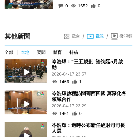
0
1652
0
其他新聞
/
/
電台
電視
微視頻
全部
本地
要聞
體育
特稿
岑浩輝：“三五規劃”諮詢延5月啟
動
2026-04-17 23:57
1466
1
岑浩輝啟程訪問葡西四國 冀深化各
領域合作
2026-04-17 23:29
1461
0
岑浩輝：適時公布新任經財司司長
人選