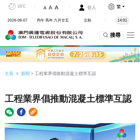
29˚C
繁
A
A
登入
A
2026-08-07
丙午 馬年 六月廿五
立秋
14:01
搜尋
主頁
新聞
> 工程業界倡推動混凝土標準互認
工程業界倡推動混凝土標準互認
Video
Player