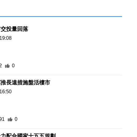
市交投量回落
19:08
2
0
冀推長遠措施盤活樓市
16:50
91
0
全力配合國家十五五規劃