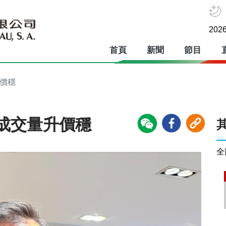
2026
首頁
新聞
節目
升價穩
成交量升價穩
全