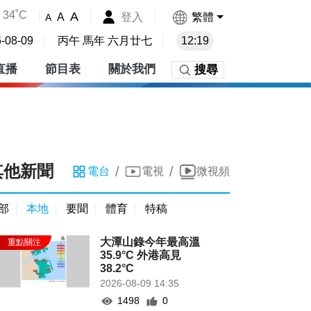
34˚C
A
登入
繁體
A
A
-08-09
丙午 馬年 六月廿七
12:19
直播
節目表
關於我們
搜尋
其他新聞
/
/
電台
電視
微視頻
部
本地
要聞
體育
特稿
大潭山錄今年最高溫
35.9°C 外港高見
38.2°C
2026-08-09 14:35
1498
0