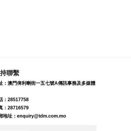
體驗加入更多科技元
素
2026-08-08 19:15
289
0
婦聯擬新城A區設長者
中心明年運作
2026-08-08 17:39
523
0
藥企高校合推大健康
產品 助經濟多元發展
持聯繫
2026-08-08 17:14
268
0
址：澳門俾利喇街一五七號A傳訊事務及多媒體
大潭山錄今年最高溫
35.7°C 外港高見
：28517758
36.7°C
：28716579
2026-08-08 16:58
郵地址：
enquiry@tdm.com.mo
882
0
匹克球體驗冀推體育