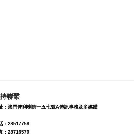
4103
0
青洲坊設公益市集引
客激活社區經濟
2025-11-14 18:05
2464
0
GT世界盃 傅奧選拔賽
頭位起步
2025-11-14 17:39
2162
0
歐美多地禽流感疫區
禽肉產品禁入澳
2025-11-14 17:30
持聯繫
1644
0
址：澳門俾利喇街一五七號A傳訊事務及多媒體
內地港澳合作加強水
上交通信息互聯互通
2025-11-14 17:12
：28517758
1575
0
：28716579