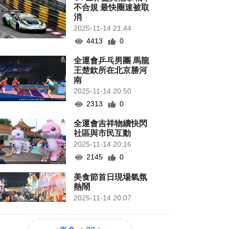
不合規 最快圈速被取
消
2025-11-14 21:44
4413
0
全運會乒乓男團 馬龍
王楚欽所在北京勝河
南
2025-11-14 20:50
2313
0
全運會吉祥物續快閃
社區與市民互動
2025-11-14 20:16
2145
0
美食節首日現場氣氛
熱鬧
2025-11-14 20:07
2434
0