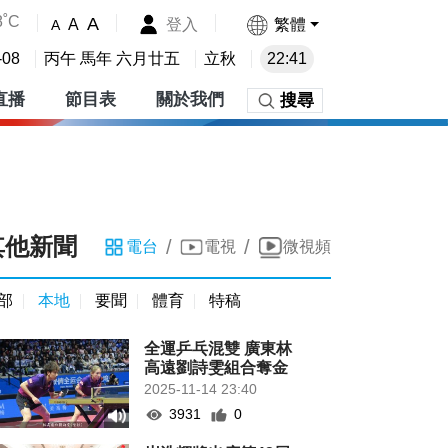
8˚C
A
登入
繁體
A
A
-08
丙午 馬年 六月廿五
立秋
22:41
直播
節目表
關於我們
搜尋
其他新聞
/
/
電台
電視
微視頻
部
本地
要聞
體育
特稿
全運乒乓混雙 廣東林
高遠劉詩雯組合奪金
2025-11-14 23:40
3931
0