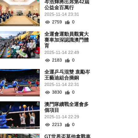
岑浩輝將出席第42屆
公益金百萬行
2025-11-14 23:31
2759
0
全運會運動員觀賞大
賽車加深認識澳門體
育
2025-11-14 22:49
2183
0
全運乒乓混雙 袁勵岑
王藝迪組合摘銅
2025-11-14 22:31
3830
0
澳門隊續戰全運會多
個項目
2025-11-14 22:29
2213
0
GT世界盃莫他拿戰車