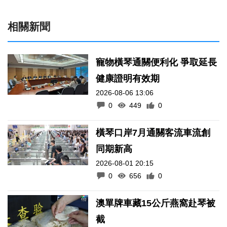
相關新聞
寵物橫琴通關便利化 爭取延長
健康證明有效期
2026-08-06 13:06
0
449
0
橫琴口岸7月通關客流車流創
同期新高
2026-08-01 20:15
0
656
0
澳單牌車藏15公斤燕窩赴琴被
截