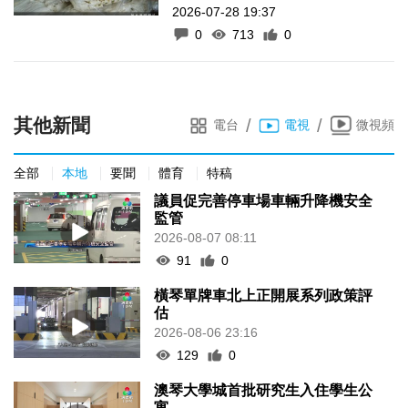
2026-07-28 19:37
0
713
0
其他新聞
/
/
電台
電視
微視頻
全部
本地
要聞
體育
特稿
議員促完善停車場車輛升降機安全
監管
2026-08-07 08:11
91
0
橫琴單牌車北上正開展系列政策評
估
2026-08-06 23:16
129
0
澳琴大學城首批研究生入住學生公
寓