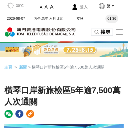
30˚C
繁
A
A
登入
A
2026-08-07
丙午 馬年 六月廿五
立秋
01:36
搜尋
主頁
新聞
> 橫琴口岸新旅檢區5年逾7,500萬人次通關
橫琴口岸新旅檢區5年逾7,500萬
人次通關
Video